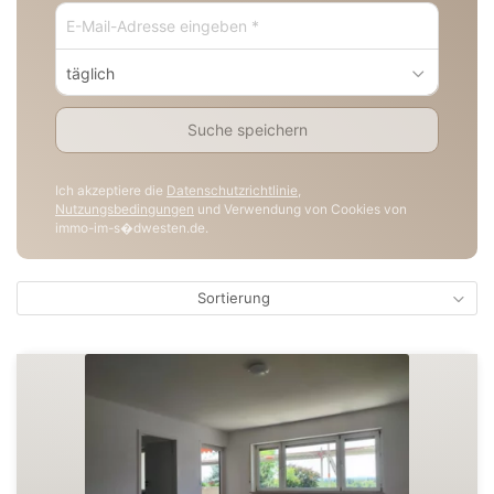
täglich
Suche speichern
Ich akzeptiere die
Datenschutzrichtlinie
,
Nutzungsbedingungen
und Verwendung von Cookies von
immo-im-s�dwesten.de.
Sortierung