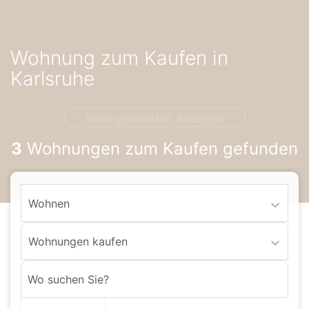
Accessibility-
Modus
aktivieren
Wohnung zum Kaufen in
zur
Navigation
Karlsruhe
zum
Inhalt
keine gemerkten Anzeigen
3
Wohnungen zum Kaufen gefunden
Wohnen
Wohnungen kaufen