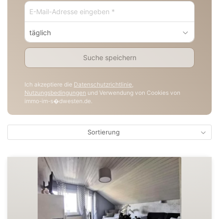
täglich
Suche speichern
Ich akzeptiere die
Datenschutzrichtlinie
,
Nutzungsbedingungen
und Verwendung von Cookies von
immo-im-s�dwesten.de.
Sortierung