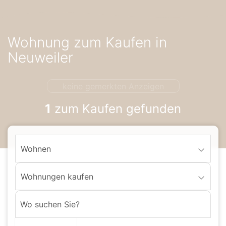
Accessibility-
Modus
aktivieren
Wohnung zum Kaufen in
zur
Navigation
Neuweiler
zum
Inhalt
keine gemerkten Anzeigen
1
zum Kaufen gefunden
Wohnen
Wohnungen kaufen