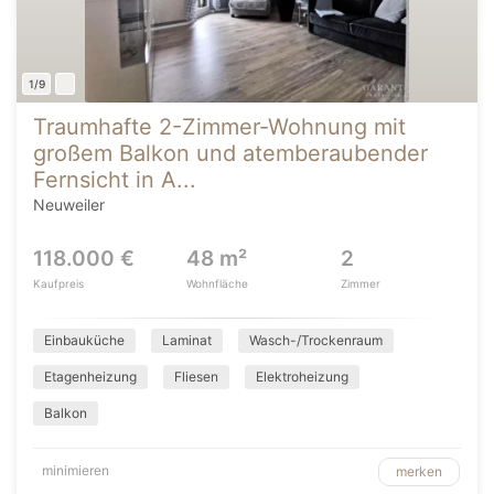
1/9
Traumhafte 2-Zimmer-Wohnung mit
großem Balkon und atemberaubender
Fernsicht in A...
Neuweiler
118.000 €
48 m²
2
Kaufpreis
Wohnfläche
Zimmer
Einbauküche
Laminat
Wasch-/Trockenraum
Etagenheizung
Fliesen
Elektroheizung
Balkon
minimieren
merken