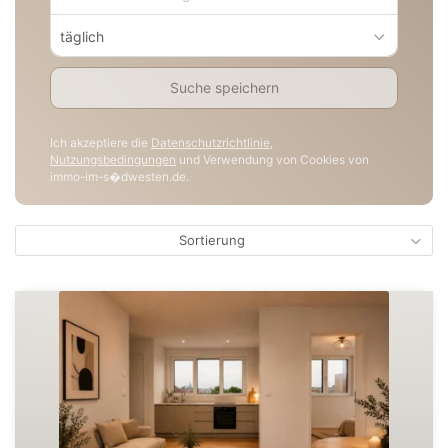
täglich
Suche speichern
Ich akzeptiere die
Datenschutzrichtlinie
,
Nutzungsbedingungen
und Verwendung von Cookies von
immo-im-s�dwesten.de.
Sortierung