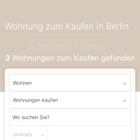
Accessibility-
Modus
aktivieren
Wohnung zum Kaufen in Berlin
zur
Navigation
zum
keine gemerkten Anzeigen
Inhalt
3
Wohnungen zum Kaufen gefunden
Wohnen
Wohnungen kaufen
Umkreis