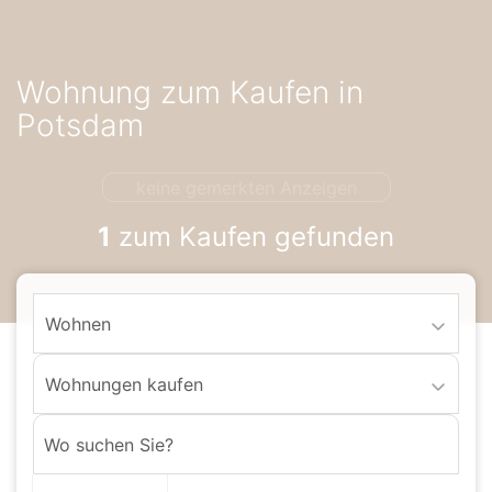
Accessibility-
Modus
aktivieren
Wohnung zum Kaufen in
zur
Navigation
Potsdam
zum
Inhalt
keine gemerkten Anzeigen
1
zum Kaufen gefunden
Wohnen
Wohnungen kaufen