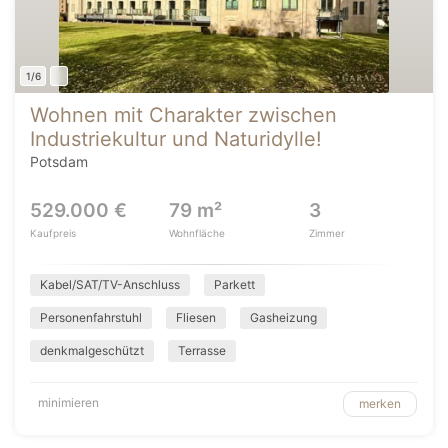
1/6
Wohnen mit Charakter zwischen
Industriekultur und Naturidylle!
Potsdam
529.000 €
79 m²
3
Kaufpreis
Wohnfläche
Zimmer
Kabel/SAT/TV-Anschluss
Parkett
Personenfahrstuhl
Fliesen
Gasheizung
denkmalgeschützt
Terrasse
minimieren
merken