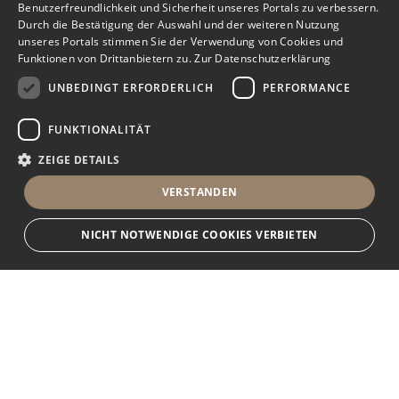
Benutzerfreundlichkeit und Sicherheit unseres Portals zu verbessern.
Durch die Bestätigung der Auswahl und der weiteren Nutzung
unseres Portals stimmen Sie der Verwendung von Cookies und
Funktionen von Drittanbietern zu.
Zur Datenschutzerklärung
UNBEDINGT ERFORDERLICH
PERFORMANCE
FUNKTIONALITÄT
ZEIGE DETAILS
VERSTANDEN
NICHT NOTWENDIGE COOKIES VERBIETEN
Unbedingt erforderlich
Performance
Funktionalität
Ihr Immobilienportal
Unbedingt erforderliche Cookies und Funktionen von Drittanbietern
ermöglichen wesentliche Kernfunktionen des Portals, wie z.B.
Kontaktformulare und das Sessionmanagement. Ohne die unbedingt
Sie suchen eine neue Wohnung, wollen ein Haus kaufen oder
erforderlichen Cookies und Funktionen von Drittanbietern kann das Portal
nicht ordnungsgemäß verwendet werden.