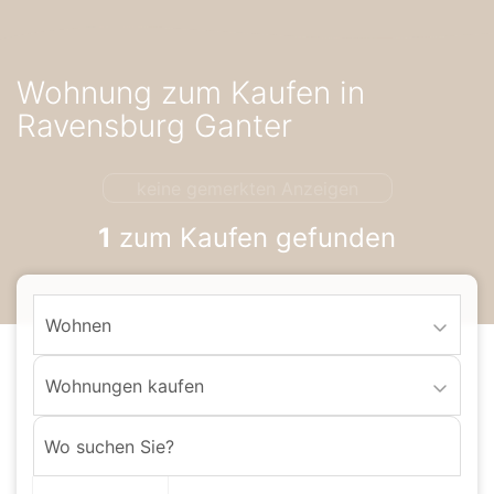
Accessibility-
Modus
aktivieren
Wohnung zum Kaufen in
zur
Navigation
Ravensburg Ganter
zum
Inhalt
keine gemerkten Anzeigen
1
zum Kaufen gefunden
Wohnen
Wohnungen kaufen