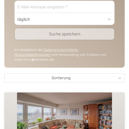
täglich
Suche speichern
Ich akzeptiere die
Datenschutzrichtlinie
,
Nutzungsbedingungen
und Verwendung von Cookies von
immo-im-s�dwesten.de.
Sortierung