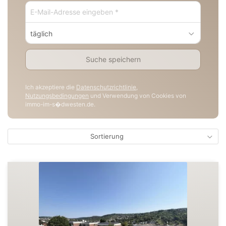
täglich
Suche speichern
Ich akzeptiere die
Datenschutzrichtlinie
,
Nutzungsbedingungen
und Verwendung von Cookies von
immo-im-s�dwesten.de.
Sortierung