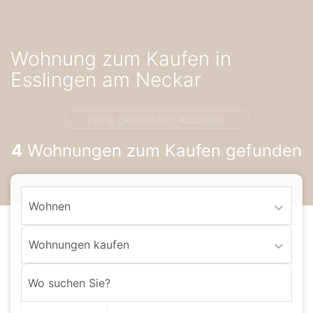
Accessibility-
Modus
aktivieren
Wohnung zum Kaufen in
zur
Navigation
Esslingen am Neckar
zum
Inhalt
keine gemerkten Anzeigen
4
Wohnungen zum Kaufen gefunden
Wohnen
Wohnungen kaufen