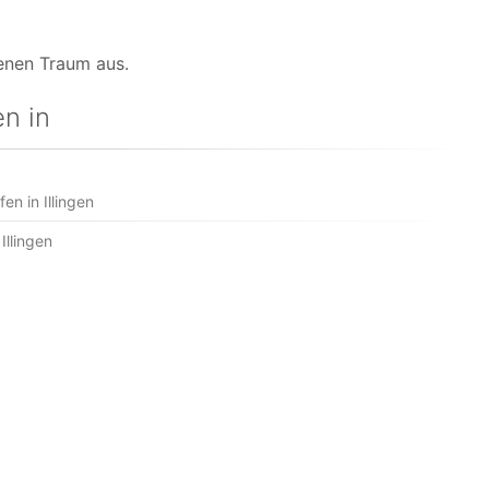
genen Traum aus.
n in
n in Illingen
llingen