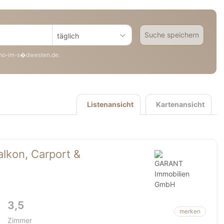
Suche speichern
täglich
mo-im-s�dwesten.de.
Listenansicht
Kartenansicht
lkon, Carport &
3,5
merken
Zimmer