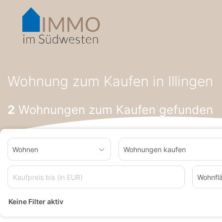
Accessibility-
Modus
aktivieren
zur
Navigation
zum
Startseite
Wohnung zum Kaufen
Wohnung zum Kaufen in B
Inhalt
Wohnung zum Kaufen in Illingen
2
Wohnungen zum Kaufen gefunden
Wohnen
Wohnungen kaufen
Wohnfl
Keine Filter aktiv