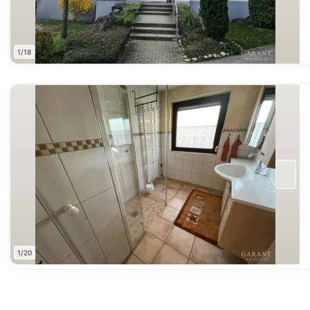
1/18
1/20