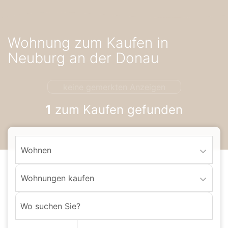
Accessibility-
Modus
aktivieren
Wohnung zum Kaufen in
zur
Navigation
Neuburg an der Donau
zum
Inhalt
keine gemerkten Anzeigen
1
zum Kaufen gefunden
Wohnen
Wohnungen kaufen