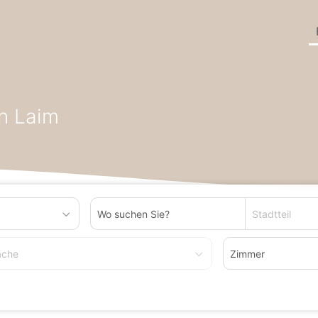
ünchen
Wohnung zum Kaufen in München Laim
n Laim
Stadtteil
äche
Zimmer