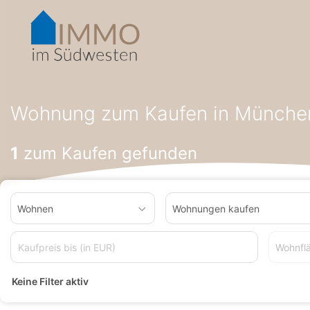
Accessibility-
Modus
aktivieren
zur
Navigation
zum
Startseite
Wohnung zum Kaufen
Wohnung zum Kaufen in M
Inhalt
Wohnung zum Kaufen in Münche
1
zum Kaufen gefunden
Wohnen
Wohnungen kaufen
Wohnfl
Keine Filter aktiv