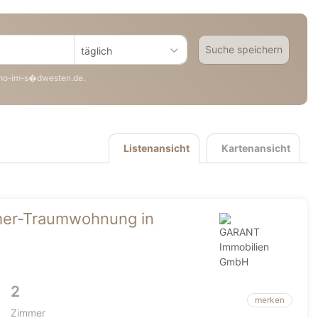
Suche speichern
täglich
mo-im-s�dwesten.de.
Listenansicht
Kartenansicht
mer-Traumwohnung in
2
merken
Zimmer