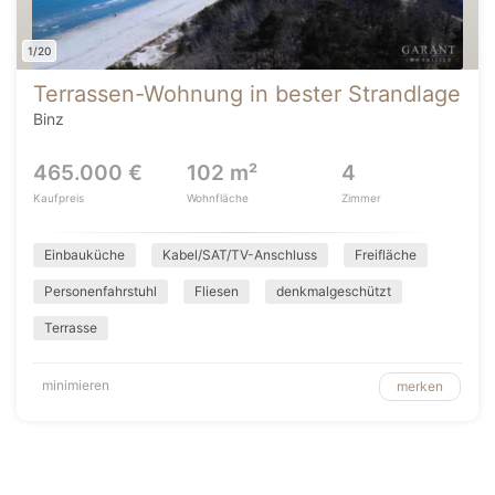
1/20
Terrassen-Wohnung in bester Strandlage
Binz
465.000 €
102 m²
4
Kaufpreis
Wohnfläche
Zimmer
Einbauküche
Kabel/SAT/TV-Anschluss
Freifläche
Personenfahrstuhl
Fliesen
denkmalgeschützt
Terrasse
minimieren
merken