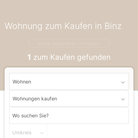
Accessibility-
Modus
aktivieren
Wohnung zum Kaufen in Binz
zur
Navigation
zum
keine gemerkten Anzeigen
Inhalt
1
zum Kaufen gefunden
Wohnen
Wohnungen kaufen
Umkreis