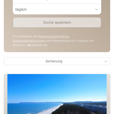
täglich
Suche speichern
Ich akzeptiere die
Datenschutzrichtlinie
,
Nutzungsbedingungen
und Verwendung von Cookies von
immo-im-s�dwesten.de.
Sortierung