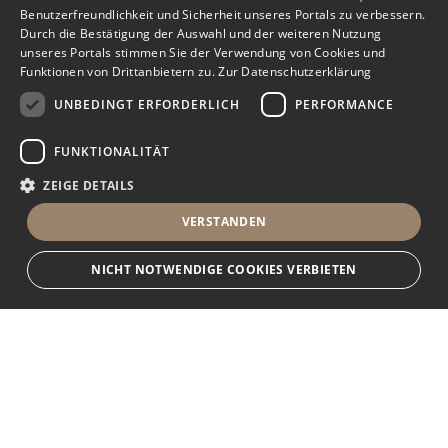
Benutzerfreundlichkeit und Sicherheit unseres Portals zu verbessern.
Durch die Bestätigung der Auswahl und der weiteren Nutzung
unseres Portals stimmen Sie der Verwendung von Cookies und
Funktionen von Drittanbietern zu.
Zur Datenschutzerklärung
UNBEDINGT ERFORDERLICH
PERFORMANCE
FUNKTIONALITÄT
ZEIGE DETAILS
VERSTANDEN
NICHT NOTWENDIGE COOKIES VERBIETEN
Unbedingt erforderlich
Performance
Funktionalität
Ihr Immobilienportal
Unbedingt erforderliche Cookies und Funktionen von Drittanbietern
ermöglichen wesentliche Kernfunktionen des Portals, wie z.B.
Kontaktformulare und das Sessionmanagement. Ohne die unbedingt
Sie suchen eine neue Wohnung, wollen ein Haus kaufen oder
erforderlichen Cookies und Funktionen von Drittanbietern kann das Portal