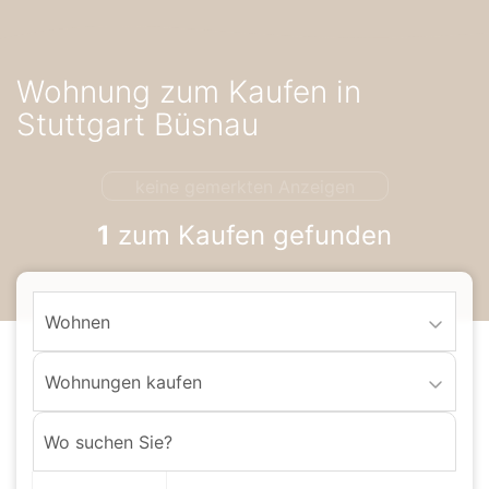
Accessibility-
Modus
aktivieren
Wohnung zum Kaufen in
zur
Navigation
Stuttgart Büsnau
zum
Inhalt
keine gemerkten Anzeigen
1
zum Kaufen gefunden
Wohnen
Wohnungen kaufen