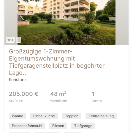
1/11
Großzügige 1-Zimmer-
Eigentumswohnung mit
Tiefgaragenstellplatz in begehrter
Lage...
Konstanz
205.000 €
48 m²
1
Kaufpreis
Wohnfläche
Zimmer
Wanne
Einbauküche
Teppich
Zentralheizung
Personenfahrstuhl
Fliesen
Tiefgarage