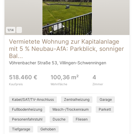
1/14
Vermietete Wohnung zur Kapitalanlage
mit 5 % Neubau-AfA: Parkblick, sonniger
Bal...
Vöhrenbacher Straße 53, Villingen-Schwenningen
518.460 €
100,36 m²
4
Kaufpreis
Wohnfläche
Zimmer
Kabel/SAT/TV-Anschluss
Zentralheizung
Garage
Fußbodenheizung
Wasch-/Trockenraum
Parkett
Personenfahrstuhl
Dusche
Fliesen
Tiefgarage
Gehoben