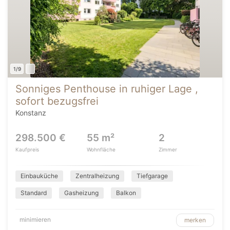
1/9
Sonniges Penthouse in ruhiger Lage ,
sofort bezugsfrei
Konstanz
298.500 €
55 m²
2
Kaufpreis
Wohnfläche
Zimmer
Einbauküche
Zentralheizung
Tiefgarage
Standard
Gasheizung
Balkon
minimieren
merken