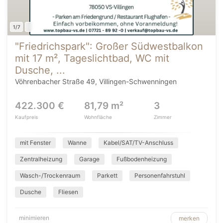
1/7
"Friedrichspark": Großer Südwestbalkon
mit 17 m², Tageslichtbad, WC mit
Dusche, ...
Vöhrenbacher Straße 49, Villingen-Schwenningen
422.300 €
81,79 m²
3
Kaufpreis
Wohnfläche
Zimmer
mit Fenster
Wanne
Kabel/SAT/TV-Anschluss
Zentralheizung
Garage
Fußbodenheizung
Wasch-/Trockenraum
Parkett
Personenfahrstuhl
Dusche
Fliesen
minimieren
merken