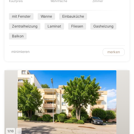
Kaufpreis
Wohnfläche
Zimmer
mit Fenster
Wanne
Einbauküche
Zentralheizung
Laminat
Fliesen
Gasheizung
Balkon
minimieren
merken
1/10