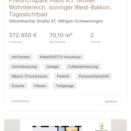
Friedrichspark Haus A5: Großer
Wohnbereich, sonniger West-Balkon,
Tageslichtbad
Vöhrenbacher Straße 47, Villingen-Schwenningen
372.950 €
70,10 m²
2
Kaufpreis
Wohnfläche
Zimmer
mit Fenster
Kabel/SAT/TV-Anschluss
Zentralheizung
Garage
Fußbodenheizung
Wasch-/Trockenraum
Parkett
Personenfahrstuhl
Dusche
Fliesen
Tiefgarage
minimieren
merken