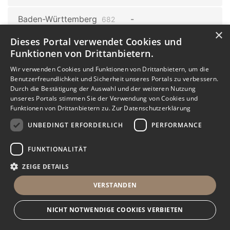
Baden-Württemberg
682
Wolpertswende
×
1
Dieses Portal verwendet Cookies und
Funktionen von Drittanbietern.
Wolpertswende
Wir verwenden Cookies und Funktionen von Drittanbietern, um die
Mochenwangen
1
Benutzerfreundlichkeit und Sicherheit unseres Portals zu verbessern.
Durch die Bestätigung der Auswahl und der weiteren Nutzung
Baden-Württemberg
682
unseres Portals stimmen Sie der Verwendung von Cookies und
Funktionen von Drittanbietern zu.
Zur Datenschutzerklärung
Horb am Neckar
3
UNBEDINGT ERFORDERLICH
PERFORMANCE
Baden-Württemberg
682
Stuttgart
16
FUNKTIONALITÄT
ZEIGE DETAILS
Stuttgart
Stuttgart
Dürrlewang
VERSTANDEN
Kräherwald
1
1
Stuttgart Gaisburg
Stuttgart
NICHT NOTWENDIGE COOKIES VERBIETEN
Steinhaldenfeld
1
1