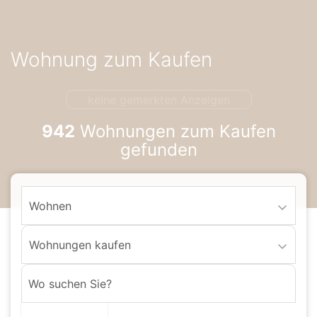
Accessibility-
Modus
aktivieren
Wohnung zum Kaufen
zur
Navigation
zum
keine gemerkten Anzeigen
Inhalt
942
Wohnungen zum Kaufen
gefunden
Wohnen
Wohnungen kaufen