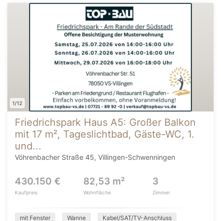
1/12
Friedrichspark Haus A5: Großer Balkon
mit 17 m², Tageslichtbad, Gäste-WC, 1.
und...
Vöhrenbacher Straße 45, Villingen-Schwenningen
430.150 €
82,53 m²
3
Kaufpreis
Wohnfläche
Zimmer
mit Fenster
Wanne
Kabel/SAT/TV-Anschluss