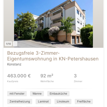
1/10
Bezugsfreie 3-Zimmer-
Eigentumswohnung in KN-Petershausen
Konstanz
463.000 €
92 m²
3
Kaufpreis
Wohnfläche
Zimmer
mit Fenster
Wanne
Einbauküche
Zentralheizung
Laminat
Linoleum
Freifläche