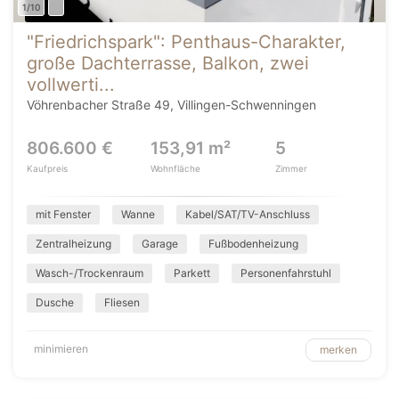
1/10
"Friedrichspark": Penthaus-Charakter,
große Dachterrasse, Balkon, zwei
vollwerti...
Vöhrenbacher Straße 49, Villingen-Schwenningen
806.600 €
153,91 m²
5
Kaufpreis
Wohnfläche
Zimmer
mit Fenster
Wanne
Kabel/SAT/TV-Anschluss
Zentralheizung
Garage
Fußbodenheizung
Wasch-/Trockenraum
Parkett
Personenfahrstuhl
Dusche
Fliesen
minimieren
merken