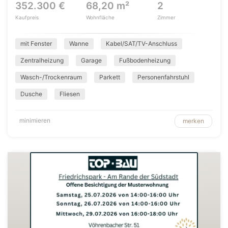
352.300 €
68,20 m²
2
Kaufpreis
Wohnfläche
Zimmer
mit Fenster
Wanne
Kabel/SAT/TV-Anschluss
Zentralheizung
Garage
Fußbodenheizung
Wasch-/Trockenraum
Parkett
Personenfahrstuhl
Dusche
Fliesen
minimieren
merken