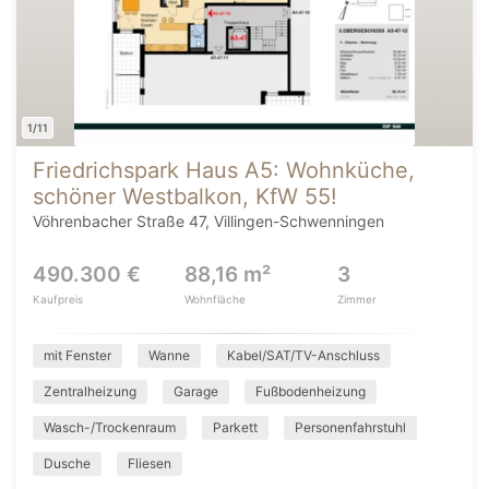
1/11
Friedrichspark Haus A5: Wohnküche,
schöner Westbalkon, KfW 55!
Vöhrenbacher Straße 47, Villingen-Schwenningen
490.300 €
88,16 m²
3
Kaufpreis
Wohnfläche
Zimmer
mit Fenster
Wanne
Kabel/SAT/TV-Anschluss
Zentralheizung
Garage
Fußbodenheizung
Wasch-/Trockenraum
Parkett
Personenfahrstuhl
Dusche
Fliesen