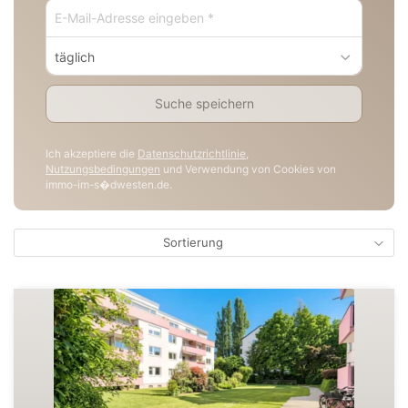
täglich
Suche speichern
Ich akzeptiere die
Datenschutzrichtlinie
,
Nutzungsbedingungen
und Verwendung von Cookies von
immo-im-s�dwesten.de.
Sortierung