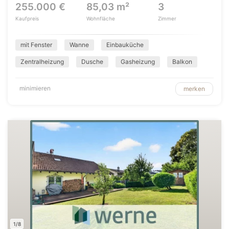
255.000 €
85,03 m²
3
Kaufpreis
Wohnfläche
Zimmer
mit Fenster
Wanne
Einbauküche
Zentralheizung
Dusche
Gasheizung
Balkon
minimieren
merken
1/8