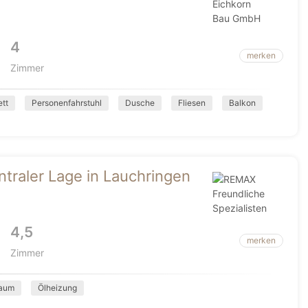
4
merken
Zimmer
ett
Personenfahrstuhl
Dusche
Fliesen
Balkon
raler Lage in Lauchringen
4,5
merken
Zimmer
raum
Ölheizung