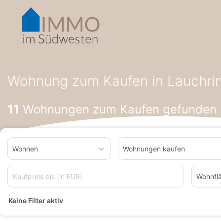
Accessibility-
Modus
aktivieren
zur
Navigation
zum
Startseite
Wohnung zum Kaufen
Wohnung zum Kaufen in B
Inhalt
Wohnung zum Kaufen in Lauchri
11
Wohnungen zum Kaufen gefunden
Wohnen
Wohnungen kaufen
Wohnfl
Keine Filter aktiv