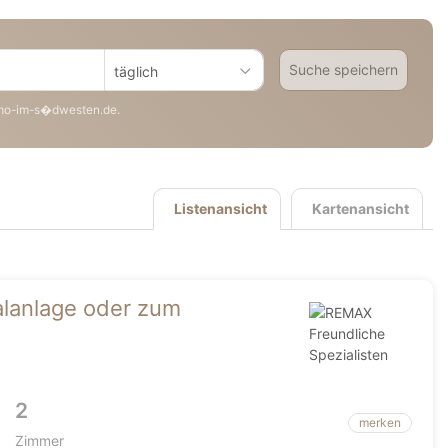
Suche speichern
täglich
mo-im-s�dwesten.de.
Listenansicht
Kartenansicht
alanlage oder zum
2
merken
Zimmer