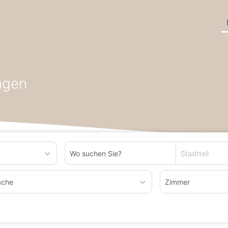
undesland Baden-Württemberg
Wohnung zum Kaufen in Lauchrin
ngen
Stadtteil
äche
Zimmer