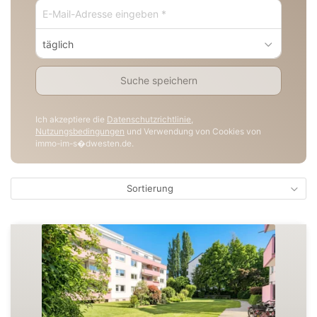
täglich
Suche speichern
Ich akzeptiere die
Datenschutzrichtlinie
,
Nutzungsbedingungen
und Verwendung von Cookies von
immo-im-s�dwesten.de.
Sortierung