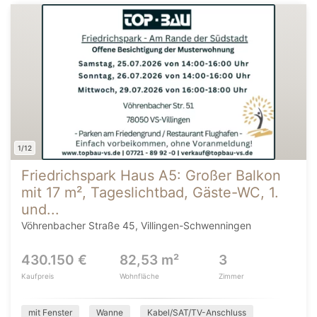
1/12
Friedrichspark Haus A5: Großer Balkon
mit 17 m², Tageslichtbad, Gäste-WC, 1.
und...
Vöhrenbacher Straße 45, Villingen-Schwenningen
430.150 €
82,53 m²
3
Kaufpreis
Wohnfläche
Zimmer
mit Fenster
Wanne
Kabel/SAT/TV-Anschluss