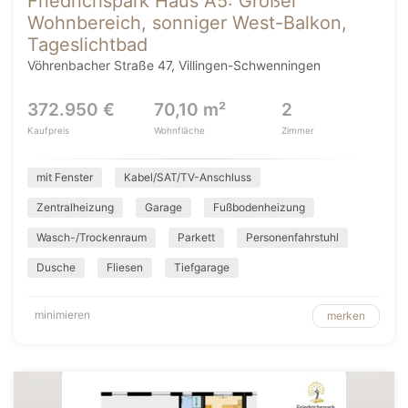
Friedrichspark Haus A5: Großer
Wohnbereich, sonniger West-Balkon,
Tageslichtbad
Vöhrenbacher Straße 47, Villingen-Schwenningen
372.950 €
70,10 m²
2
Kaufpreis
Wohnfläche
Zimmer
mit Fenster
Kabel/SAT/TV-Anschluss
Zentralheizung
Garage
Fußbodenheizung
Wasch-/Trockenraum
Parkett
Personenfahrstuhl
Dusche
Fliesen
Tiefgarage
minimieren
merken