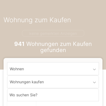
Accessibility-
Modus
aktivieren
Wohnung zum Kaufen
zur
Navigation
zum
keine gemerkten Anzeigen
Inhalt
941
Wohnungen zum Kaufen
gefunden
Wohnen
Wohnungen kaufen