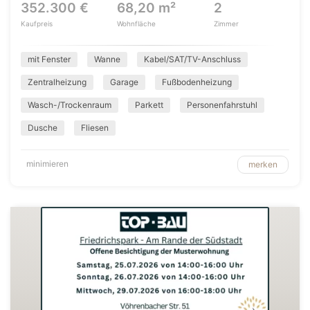
352.300 €
68,20 m²
2
Kaufpreis
Wohnfläche
Zimmer
mit Fenster
Wanne
Kabel/SAT/TV-Anschluss
Zentralheizung
Garage
Fußbodenheizung
Wasch-/Trockenraum
Parkett
Personenfahrstuhl
Dusche
Fliesen
minimieren
merken