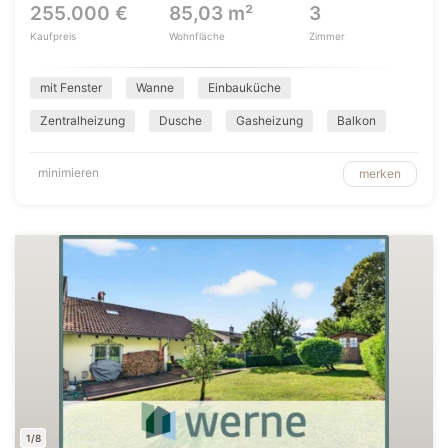
255.000 €
85,03 m²
3
Kaufpreis
Wohnfläche
Zimmer
mit Fenster
Wanne
Einbauküche
Zentralheizung
Dusche
Gasheizung
Balkon
minimieren
merken
1/8