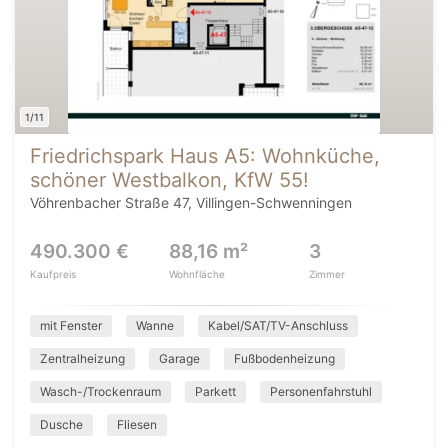
1/11
Friedrichspark Haus A5: Wohnküche,
schöner Westbalkon, KfW 55!
Vöhrenbacher Straße 47, Villingen-Schwenningen
490.300 €
88,16 m²
3
Kaufpreis
Wohnfläche
Zimmer
mit Fenster
Wanne
Kabel/SAT/TV-Anschluss
Zentralheizung
Garage
Fußbodenheizung
Wasch-/Trockenraum
Parkett
Personenfahrstuhl
Dusche
Fliesen