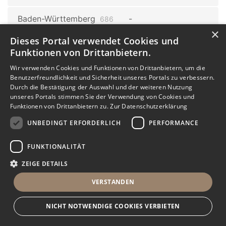
Baden-Württemberg
686
Wolpertswende
×
1
Dieses Portal verwendet Cookies und
Funktionen von Drittanbietern.
Wolpertswende
Wir verwenden Cookies und Funktionen von Drittanbietern, um die
Mochenwangen
1
Benutzerfreundlichkeit und Sicherheit unseres Portals zu verbessern.
Durch die Bestätigung der Auswahl und der weiteren Nutzung
Baden-Württemberg
686
unseres Portals stimmen Sie der Verwendung von Cookies und
Funktionen von Drittanbietern zu.
Zur Datenschutzerklärung
Horb am Neckar
3
UNBEDINGT ERFORDERLICH
PERFORMANCE
Baden-Württemberg
686
Stuttgart
16
FUNKTIONALITÄT
ZEIGE DETAILS
Stuttgart
Stuttgart
Dürrlewang
VERSTANDEN
Kräherwald
1
1
Stuttgart Gaisburg
Stuttgart
NICHT NOTWENDIGE COOKIES VERBIETEN
Steinhaldenfeld
1
1