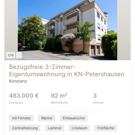
1/10
Bezugsfreie 3-Zimmer-
Eigentumswohnung in KN-Petershausen
Konstanz
463.000 €
92 m²
3
Kaufpreis
Wohnfläche
Zimmer
mit Fenster
Wanne
Einbauküche
Zentralheizung
Laminat
Linoleum
Freifläche