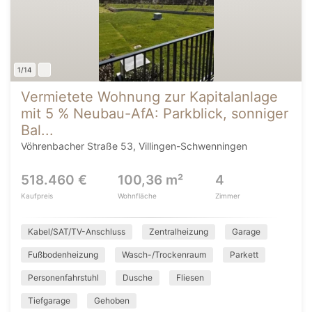
1/14
Vermietete Wohnung zur Kapitalanlage
mit 5 % Neubau-AfA: Parkblick, sonniger
Bal...
Vöhrenbacher Straße 53, Villingen-Schwenningen
518.460 €
100,36 m²
4
Kaufpreis
Wohnfläche
Zimmer
Kabel/SAT/TV-Anschluss
Zentralheizung
Garage
Fußbodenheizung
Wasch-/Trockenraum
Parkett
Personenfahrstuhl
Dusche
Fliesen
Tiefgarage
Gehoben