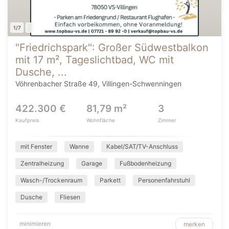
1/7
"Friedrichspark": Großer Südwestbalkon
mit 17 m², Tageslichtbad, WC mit
Dusche, ...
Vöhrenbacher Straße 49, Villingen-Schwenningen
422.300 €
81,79 m²
3
Kaufpreis
Wohnfläche
Zimmer
mit Fenster
Wanne
Kabel/SAT/TV-Anschluss
Zentralheizung
Garage
Fußbodenheizung
Wasch-/Trockenraum
Parkett
Personenfahrstuhl
Dusche
Fliesen
minimieren
merken