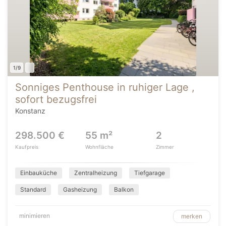
1/9
Sonniges Penthouse in ruhiger Lage ,
sofort bezugsfrei
Konstanz
298.500 €
55 m²
2
Kaufpreis
Wohnfläche
Zimmer
Einbauküche
Zentralheizung
Tiefgarage
Standard
Gasheizung
Balkon
minimieren
merken