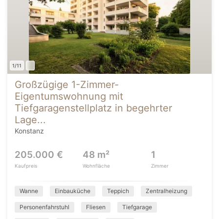
1/11
Großzügige 1-Zimmer-
Eigentumswohnung mit
Tiefgaragenstellplatz in begehrter
Lage...
Konstanz
205.000 €
48 m²
1
Kaufpreis
Wohnfläche
Zimmer
Wanne
Einbauküche
Teppich
Zentralheizung
Personenfahrstuhl
Fliesen
Tiefgarage