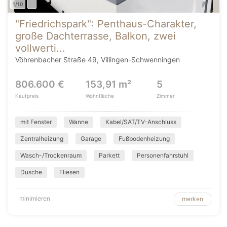
1/10
"Friedrichspark": Penthaus-Charakter,
große Dachterrasse, Balkon, zwei
vollwerti...
Vöhrenbacher Straße 49, Villingen-Schwenningen
806.600 €
153,91 m²
5
Kaufpreis
Wohnfläche
Zimmer
mit Fenster
Wanne
Kabel/SAT/TV-Anschluss
Zentralheizung
Garage
Fußbodenheizung
Wasch-/Trockenraum
Parkett
Personenfahrstuhl
Dusche
Fliesen
minimieren
merken