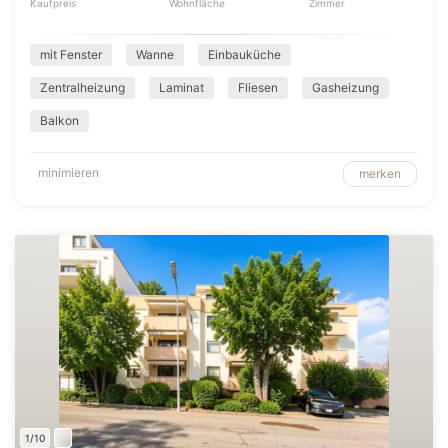
Kaufpreis
Wohnfläche
Zimmer
mit Fenster
Wanne
Einbauküche
Zentralheizung
Laminat
Fliesen
Gasheizung
Balkon
minimieren
merken
1/10