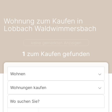
Accessibility-
Modus
aktivieren
Wohnung zum Kaufen in
zur
Navigation
Lobbach Waldwimmersbach
zum
Inhalt
keine gemerkten Anzeigen
1
zum Kaufen gefunden
Wohnen
Wohnungen kaufen