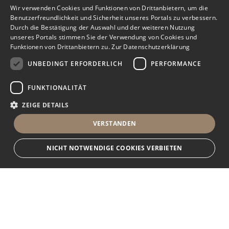
Wir verwenden Cookies und Funktionen von Drittanbietern, um die
Benutzerfreundlichkeit und Sicherheit unseres Portals zu verbessern.
Durch die Bestätigung der Auswahl und der weiteren Nutzung
unseres Portals stimmen Sie der Verwendung von Cookies und
Funktionen von Drittanbietern zu.
Zur Datenschutzerklärung
UNBEDINGT ERFORDERLICH
PERFORMANCE
FUNKTIONALITÄT
ZEIGE DETAILS
VERSTANDEN
NICHT NOTWENDIGE COOKIES VERBIETEN
Unbedingt erforderlich
Performance
Funktionalität
Ihr Immobilienportal
Unbedingt erforderliche Cookies und Funktionen von Drittanbietern
ermöglichen wesentliche Kernfunktionen des Portals, wie z.B.
Kontaktformulare und das Sessionmanagement. Ohne die unbedingt