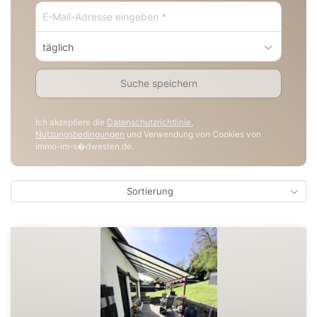
täglich
Suche speichern
Ich akzeptiere die
Datenschutzrichtlinie
,
Nutzungsbedingungen
und Verwendung von Cookies von
immo-im-s�dwesten.de.
Sortierung