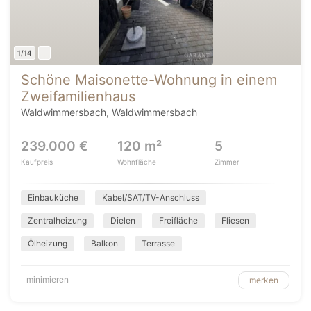
1/14
Schöne Maisonette-Wohnung in einem
Zweifamilienhaus
Waldwimmersbach, Waldwimmersbach
239.000 €
120 m²
5
Kaufpreis
Wohnfläche
Zimmer
Einbauküche
Kabel/SAT/TV-Anschluss
Zentralheizung
Dielen
Freifläche
Fliesen
Ölheizung
Balkon
Terrasse
minimieren
merken