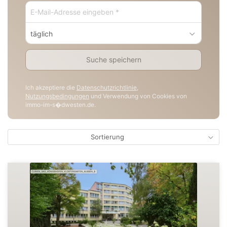
täglich
Suche speichern
Ich akzeptiere die
Datenschutzrichtlinie
,
Nutzungsbedingungen
und Verwendung von Cookies von
immo-im-s�dwesten.de.
Sortierung