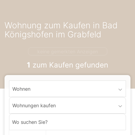
Accessibility-
Modus
aktivieren
Wohnung zum Kaufen in Bad
zur
Navigation
Königshofen im Grabfeld
zum
Inhalt
keine gemerkten Anzeigen
1
zum Kaufen gefunden
Wohnen
Wohnungen kaufen