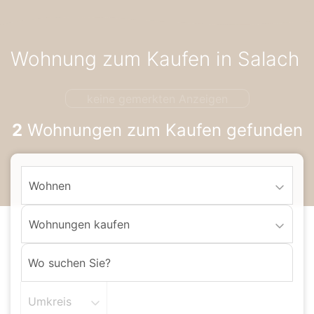
Accessibility-
Modus
aktivieren
Wohnung zum Kaufen in Salach
zur
Navigation
zum
keine gemerkten Anzeigen
Inhalt
2
Wohnungen zum Kaufen gefunden
Wohnen
Wohnungen kaufen
Umkreis