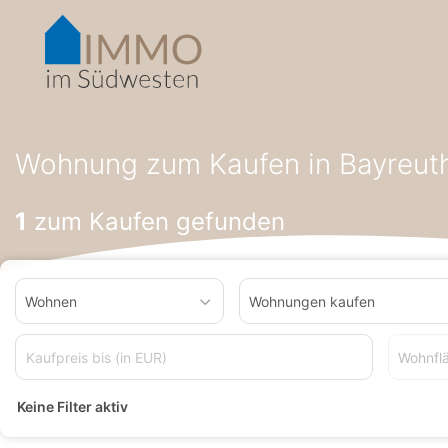
Accessibility-
Modus
aktivieren
zur
Navigation
zum
Startseite
Wohnung zum Kaufen
Wohnung zum Kaufen in Ba
Inhalt
Wohnung zum Kaufen in Bayreut
1
zum Kaufen gefunden
Wohnen
Wohnungen kaufen
Wohnfl
Keine Filter aktiv