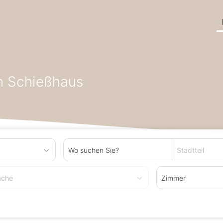
yreuth
Wohnung zum Kaufen in Bayreuth Schießhaus
h Schießhaus
Stadtteil
äche
Zimmer