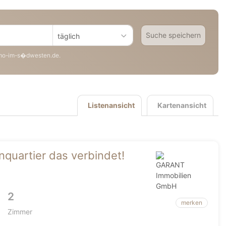
Suche speichern
täglich
mo-im-s�dwesten.de.
Listenansicht
Kartenansicht
quartier das verbindet!
2
merken
Zimmer