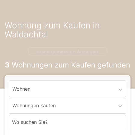
Accessibility-
Modus
aktivieren
Wohnung zum Kaufen in
zur
Navigation
Waldachtal
zum
Inhalt
keine gemerkten Anzeigen
3
Wohnungen zum Kaufen gefunden
Wohnen
Wohnungen kaufen