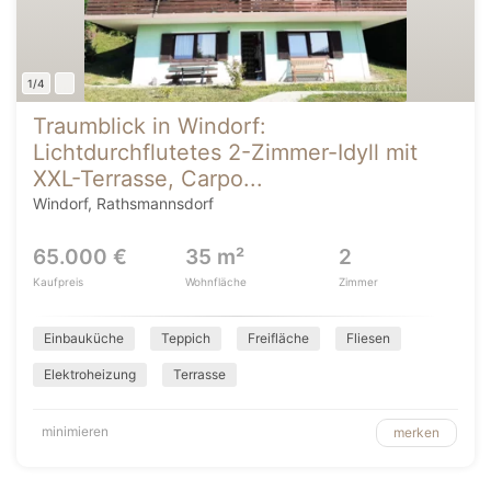
1/4
Traumblick in Windorf:
Lichtdurchflutetes 2-Zimmer-Idyll mit
XXL-Terrasse, Carpo...
Windorf, Rathsmannsdorf
65.000 €
35 m²
2
Kaufpreis
Wohnfläche
Zimmer
Einbauküche
Teppich
Freifläche
Fliesen
Elektroheizung
Terrasse
minimieren
merken