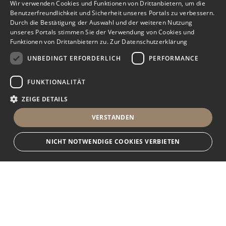
Wir verwenden Cookies und Funktionen von Drittanbietern, um die
Benutzerfreundlichkeit und Sicherheit unseres Portals zu verbessern.
Durch die Bestätigung der Auswahl und der weiteren Nutzung
unseres Portals stimmen Sie der Verwendung von Cookies und
Funktionen von Drittanbietern zu.
Zur Datenschutzerklärung
UNBEDINGT ERFORDERLICH
PERFORMANCE
FUNKTIONALITÄT
ZEIGE DETAILS
VERSTANDEN
NICHT NOTWENDIGE COOKIES VERBIETEN
Unbedingt erforderlich
Performance
Funktionalität
Ihr Immobilienportal
Unbedingt erforderliche Cookies und Funktionen von Drittanbietern
ermöglichen wesentliche Kernfunktionen des Portals, wie z.B.
Kontaktformulare und das Sessionmanagement. Ohne die unbedingt
Sie suchen eine neue Wohnung, wollen ein Haus kaufen oder
erforderlichen Cookies und Funktionen von Drittanbietern kann das Portal