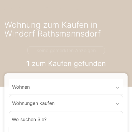
Accessibility-
Modus
aktivieren
Wohnung zum Kaufen in
zur
Navigation
Windorf Rathsmannsdorf
zum
Inhalt
keine gemerkten Anzeigen
1
zum Kaufen gefunden
Wohnen
Wohnungen kaufen