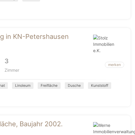
g in KN-Petershausen
3
merken
Zimmer
nat
Linoleum
Freifläche
Dusche
Kunststoff
äche, Baujahr 2002.