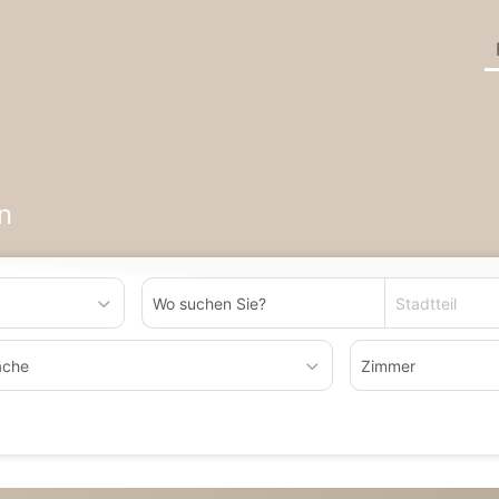
n
Stadtteil
äche
Zimmer