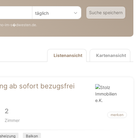
Suche speichern
täglich
mo-im-s�dwesten.de.
Listenansicht
Kartenansicht
g ab sofort bezugsfrei
2
merken
Zimmer
sheizung
Balkon