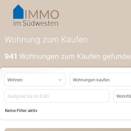
Accessibility-
Modus
aktivieren
zur
Navigation
zum
Wohnung zum Kaufen
Inhalt
941
Wohnungen zum Kaufen gefunde
Wohnen
Wohnungen kaufen
Wohnfl
Keine Filter aktiv