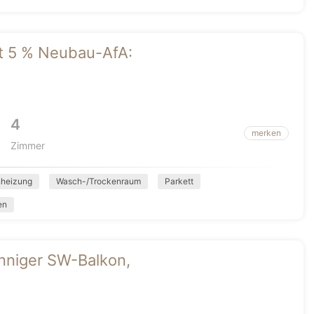
it 5 % Neubau-AfA:
4
merken
Zimmer
heizung
Wasch-/Trockenraum
Parkett
en
onniger SW-Balkon,