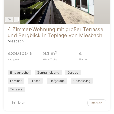
1/14
4 Zimmer-Wohnung mit großer Terrasse
und Bergblick in Toplage von Miesbach
Miesbach
439.000 €
94 m²
4
Kaufpreis
Wohnfläche
Zimmer
Einbauküche
Zentralheizung
Garage
Laminat
Fliesen
Tiefgarage
Gasheizung
Terrasse
minimieren
merken