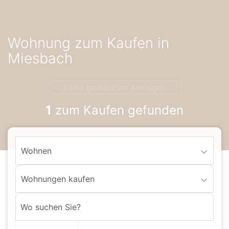
Accessibility-
Modus
aktivieren
Wohnung zum Kaufen in
zur
Navigation
Miesbach
zum
Inhalt
keine gemerkten Anzeigen
1
zum Kaufen gefunden
Wohnen
Wohnungen kaufen