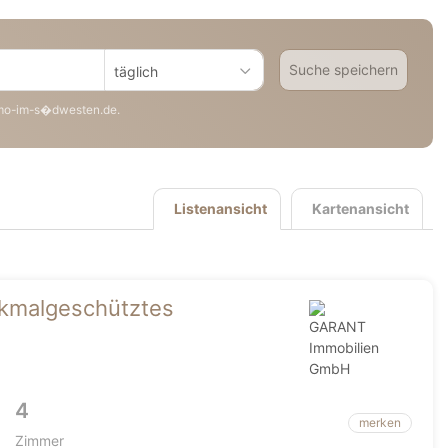
Suche speichern
täglich
mo-im-s�dwesten.de.
Listenansicht
Kartenansicht
enkmalgeschütztes
4
merken
Zimmer