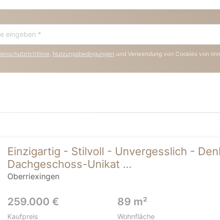
enschutzrichtlinie
,
Nutzungsbedingungen
und Verwendung von Cookies von im
Einzigartig - Stilvoll - Unvergesslich - D
Dachgeschoss-Unikat ...
Oberriexingen
259.000 €
89 m²
Kaufpreis
Wohnfläche