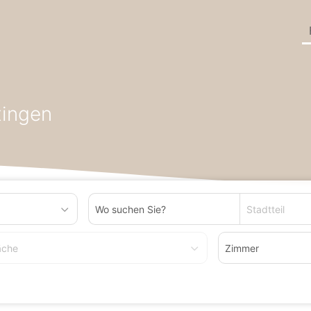
undesland Baden-Württemberg
Wohnung zum Kaufen in Oberriex
xingen
Stadtteil
äche
Zimmer