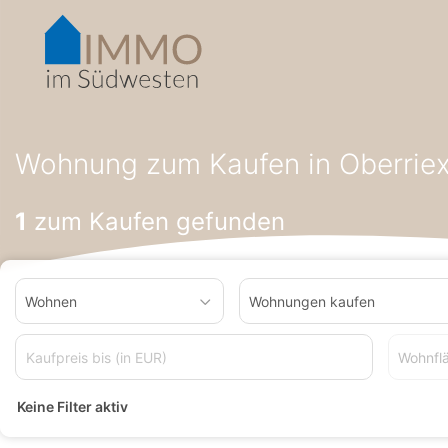
Accessibility-
Modus
aktivieren
zur
Navigation
zum
Startseite
Wohnung zum Kaufen
Wohnung zum Kaufen in B
Inhalt
Wohnung zum Kaufen in Oberrie
1
zum Kaufen gefunden
Wohnen
Wohnungen kaufen
Wohnfl
Keine Filter aktiv