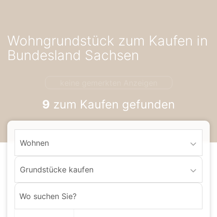
Accessibility-
Modus
aktivieren
Wohngrundstück zum Kaufen in
zur
Navigation
Bundesland Sachsen
zum
Inhalt
keine gemerkten Anzeigen
9
zum Kaufen gefunden
Wohnen
Grundstücke kaufen