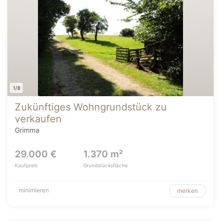
1/8
Zukünftiges Wohngrundstück zu
verkaufen
Grimma
29.000 €
1.370 m²
Kaufpreis
Grundstücksfläche
minimieren
merken