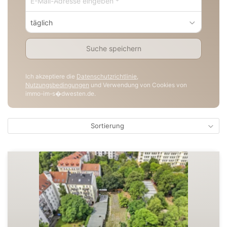
täglich
Suche speichern
Ich akzeptiere die
Datenschutzrichtlinie
,
Nutzungsbedingungen
und Verwendung von Cookies von
immo-im-s�dwesten.de.
Sortierung