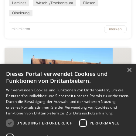
Laminat
Wasch-/Trockenraum
Fliesen
Ölheizung
minimieren
merken
×
Dieses Portal verwendet Cookies und
Funktionen von Drittanbietern.
Wir verwenden Cookies und Funktionen von Drittanbietern, um die
Benutzerfreundlichkeit und Sicherheit unseres Portals zu verbessern.
Durch die Bestätigung der Auswahl und der weiteren Nutzung
unseres Portals stimmen Sie der Verwendung von Cookies und
1/17
Funktionen von Drittanbietern zu.
Zur Datenschutzerklärung
Naturnahes Wohnen in Grüner Oase
UNBEDINGT ERFORDERLICH
PERFORMANCE
Trossin