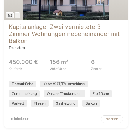
1/2
Kapitalanlage: Zwei vermietete 3
Zimmer-Wohnungen nebeneinander mit
Balkon
Dresden
450.000 €
156 m²
6
Kaufpreis
Wohnfläche
Zimmer
Einbauküche
Kabel/SAT/TV-Anschluss
Zentralheizung
Wasch-/Trockenraum
Freifläche
Parkett
Fliesen
Gasheizung
Balkon
minimieren
merken