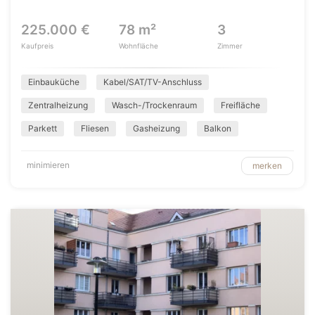
225.000 €
78 m²
3
Kaufpreis
Wohnfläche
Zimmer
Einbauküche
Kabel/SAT/TV-Anschluss
Zentralheizung
Wasch-/Trockenraum
Freifläche
Parkett
Fliesen
Gasheizung
Balkon
minimieren
merken