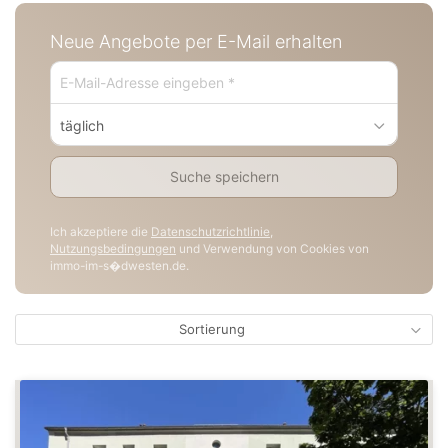
Neue Angebote per E-Mail erhalten
täglich
Suche speichern
Ich akzeptiere die
Datenschutzrichtlinie
,
Nutzungsbedingungen
und Verwendung von Cookies von
immo-im-s�dwesten.de.
Sortierung