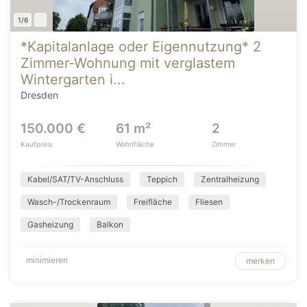
1/6
*Kapitalanlage oder Eigennutzung* 2
Zimmer-Wohnung mit verglastem
Wintergarten i...
Dresden
150.000 €
61 m²
2
Kaufpreis
Wohnfläche
Zimmer
Kabel/SAT/TV-Anschluss
Teppich
Zentralheizung
Wasch-/Trockenraum
Freifläche
Fliesen
Gasheizung
Balkon
minimieren
merken