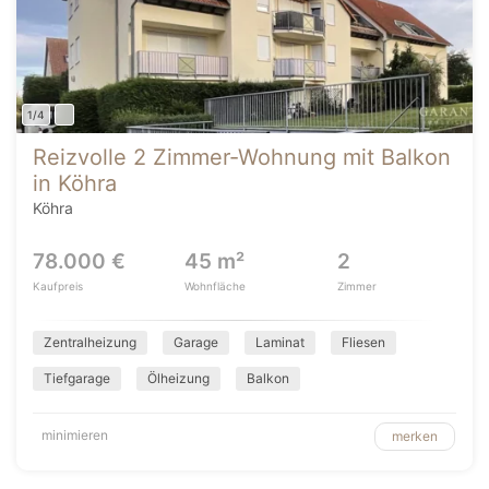
1/4
Reizvolle 2 Zimmer-Wohnung mit Balkon
in Köhra
Köhra
78.000 €
45 m²
2
Kaufpreis
Wohnfläche
Zimmer
Zentralheizung
Garage
Laminat
Fliesen
Tiefgarage
Ölheizung
Balkon
minimieren
merken