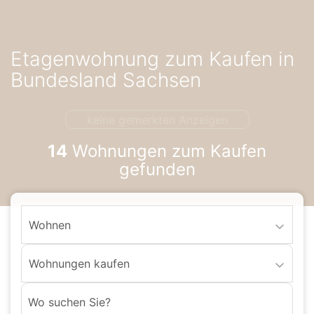
Accessibility-
Modus
aktivieren
Etagenwohnung zum Kaufen in
zur
Navigation
Bundesland Sachsen
zum
Inhalt
keine gemerkten Anzeigen
14
Wohnungen zum Kaufen
gefunden
Wohnen
Wohnungen kaufen