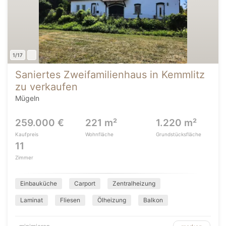
1/17
Saniertes Zweifamilienhaus in Kemmlitz
zu verkaufen
Mügeln
259.000 €
221 m²
1.220 m²
Kaufpreis
Wohnfläche
Grundstücksfläche
11
Zimmer
Einbauküche
Carport
Zentralheizung
Laminat
Fliesen
Ölheizung
Balkon