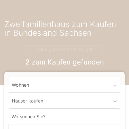
Accessibility-
Modus
aktivieren
Zweifamilienhaus zum Kaufen
zur
Navigation
in Bundesland Sachsen
zum
Inhalt
keine gemerkten Anzeigen
2
zum Kaufen gefunden
Wohnen
Häuser kaufen