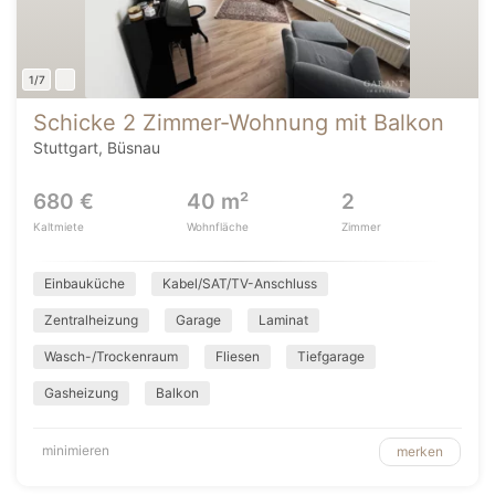
1/7
Schicke 2 Zimmer-Wohnung mit Balkon
Stuttgart, Büsnau
680 €
40 m²
2
Kaltmiete
Wohnfläche
Zimmer
Einbauküche
Kabel/SAT/TV-Anschluss
Zentralheizung
Garage
Laminat
Wasch-/Trockenraum
Fliesen
Tiefgarage
Gasheizung
Balkon
minimieren
merken