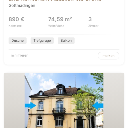
Gottmadingen
890 €
74,59 m²
3
Kaltmiete
Wohnfläche
Zimmer
Dusche
Tiefgarage
Balkon
minimieren
merken