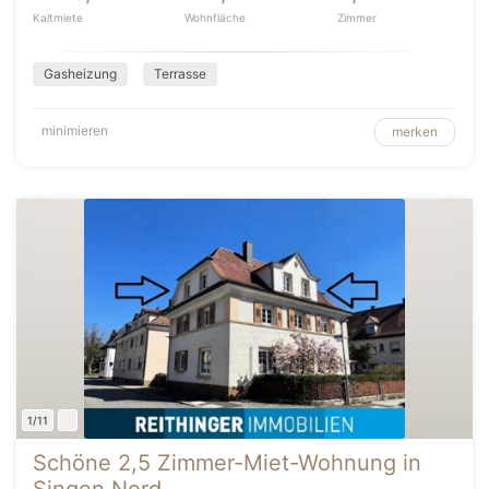
Kaltmiete
Wohnfläche
Zimmer
Gasheizung
Terrasse
minimieren
merken
1/11
Schöne 2,5 Zimmer-Miet-Wohnung in