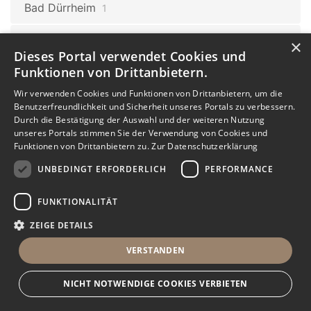
Bad Dürrheim
1
Baden-Württemberg
100
×
Dieses Portal verwendet Cookies und
Königsfeld im Schwarzwald
1
Funktionen von Drittanbietern.
Baden-Württemberg
100
Wir verwenden Cookies und Funktionen von Drittanbietern, um die
Benutzerfreundlichkeit und Sicherheit unseres Portals zu verbessern.
Hohentengen am Hochrhein
1
Durch die Bestätigung der Auswahl und der weiteren Nutzung
unseres Portals stimmen Sie der Verwendung von Cookies und
Baden-Württemberg
100
Funktionen von Drittanbietern zu.
Zur Datenschutzerklärung
Göppingen
1
UNBEDINGT ERFORDERLICH
PERFORMANCE
Baden-Württemberg
100
FUNKTIONALITÄT
Horb am Neckar
1
ZEIGE DETAILS
Baden-Württemberg
Aalen
100
1
VERSTANDEN
Baden-Württemberg
100
NICHT NOTWENDIGE COOKIES VERBIETEN
Orsingen-Nenzingen
2