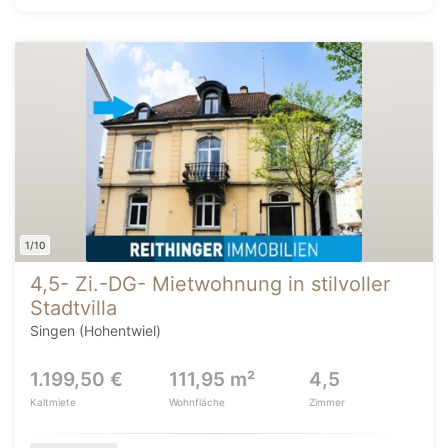
1/10
4,5- Zi.-DG- Mietwohnung in stilvoller
Stadtvilla
Singen (Hohentwiel)
1.199,50 €
111,95 m²
4,5
Kaltmiete
Wohnfläche
Zimmer