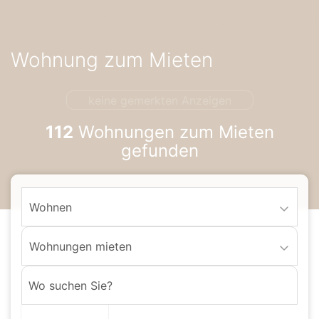
Accessibility-
Modus
aktivieren
Wohnung zum Mieten
zur
Navigation
zum
keine gemerkten Anzeigen
Inhalt
112
Wohnungen zum Mieten
gefunden
Wohnen
Wohnungen mieten