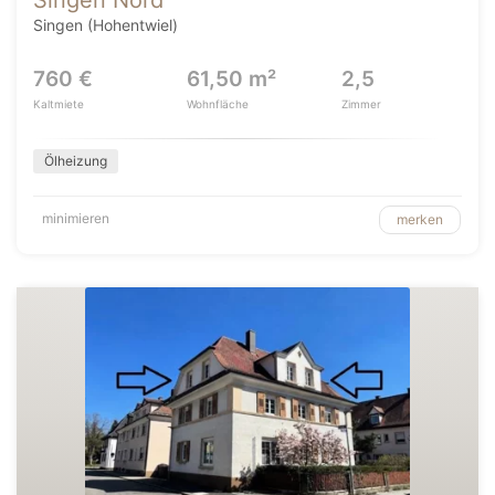
Singen Nord
Singen (Hohentwiel)
760 €
61,50 m²
2,5
Kaltmiete
Wohnfläche
Zimmer
Ölheizung
minimieren
merken