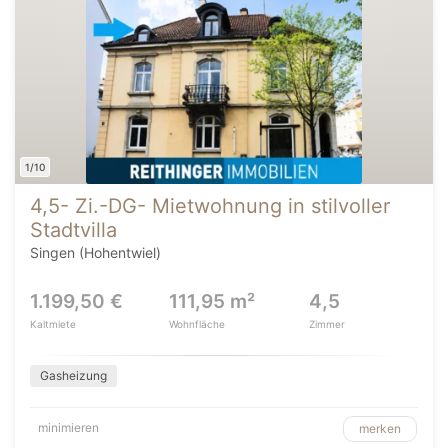
1/10
4,5- Zi.-DG- Mietwohnung in stilvoller
Stadtvilla
Singen (Hohentwiel)
1.199,50 €
111,95 m²
4,5
Kaltmiete
Wohnfläche
Zimmer
Gasheizung
minimieren
merken