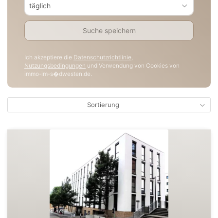
täglich
Suche speichern
Ich akzeptiere die
Datenschutzrichtlinie
,
Nutzungsbedingungen
und Verwendung von Cookies von
immo-im-s�dwesten.de.
Sortierung