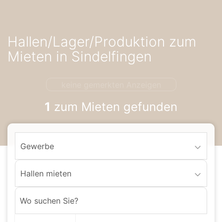
Accessibility-
Modus
aktivieren
Hallen/Lager/Produktion zum
zur
Navigation
Mieten in Sindelfingen
zum
Inhalt
keine gemerkten Anzeigen
1
zum Mieten gefunden
Gewerbe
Hallen mieten