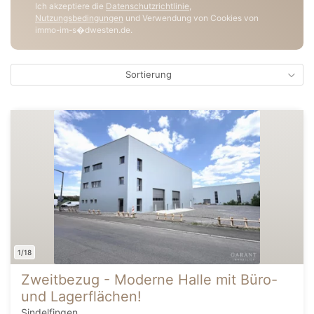
Ich akzeptiere die
Datenschutzrichtlinie
,
Nutzungsbedingungen
und Verwendung von Cookies von
immo-im-s�dwesten.de.
Sortierung
1/18
Zweitbezug - Moderne Halle mit Büro-
und Lagerflächen!
Sindelfingen