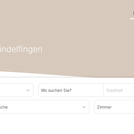
en
Etagenwohnung zum Kaufen in Bundesland Baden-Württembe
ndelfingen
Stadtteil
äche
Zimmer