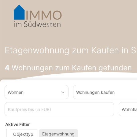
Accessibility-
Modus
aktivieren
zur
Navigation
zum
Startseite
Wohnung zum Kaufen
Etagenwohnung zum Kauf
Inhalt
Etagenwohnung zum Kaufen in Si
4
Wohnungen zum Kaufen gefunden
Wohnen
Wohnungen kaufen
Wohnfl
Aktive Filter
Etagenwohnung
Objekttyp: