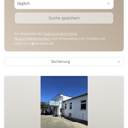
täglich
Suche speichern
Ich akzeptiere die
Datenschutzrichtlinie
,
Nutzungsbedingungen
und Verwendung von Cookies von
immo-im-s�dwesten.de.
Sortierung