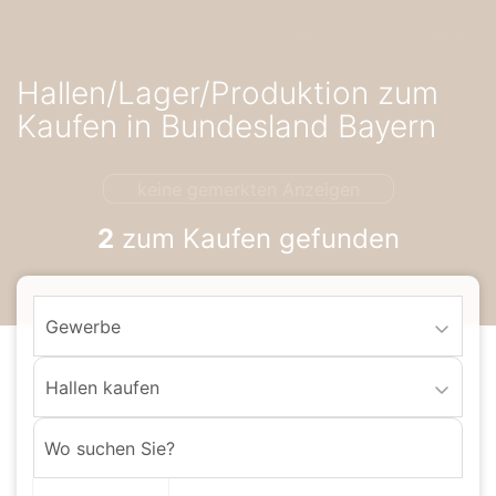
Accessibility-
Modus
aktivieren
Hallen/Lager/Produktion zum
zur
Navigation
Kaufen in Bundesland Bayern
zum
Inhalt
keine gemerkten Anzeigen
2
zum Kaufen gefunden
Gewerbe
Hallen kaufen