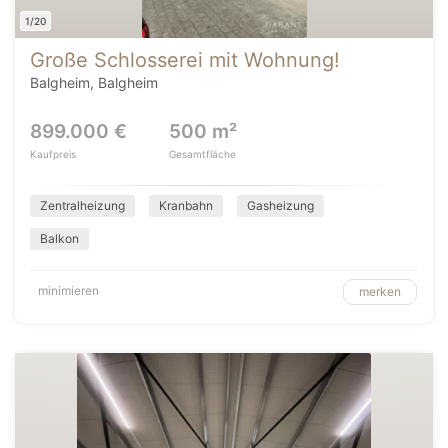
1/20
Große Schlosserei mit Wohnung!
Balgheim, Balgheim
899.000 €
500 m²
Kaufpreis
Gesamtfläche
Zentralheizung
Kranbahn
Gasheizung
Balkon
minimieren
merken