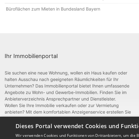
Büroflächen zum Mieten in Bundesland Bayern
Ihr Immobilienportal
Sie suchen eine neue Wohnung, wollen ein Haus kaufen oder
halten Ausschau nach geeigneten Räumlichkeiten für Ihr
Unternehmen? Das Immobilienportal bietet Ihnen umfassende
Angebote zu Wohn- und Gewerbe-Immobilien. Finden Sie im
Anbieterverzeichnis Ansprechpartner und Dienstleister.
Wollen Sie Ihre Immobilie verkaufen oder zur Vermietung
anbieten? Mit dem komfortablen Anzeigenservice erstellen Sie
im Handumdrehen attraktive, aussagekräftige Anzeigen. Als
gewerblicher Anbieter oder Dienstleister rund um Bau und
Dieses Portal verwendet Cookies und Funkti
Handwerk können Sie sich zudem mit einem Eintrag im
Wir verwenden Cookies und Funktionen von Drittanbietern, um die Be
Anbieterverzeichnis präsentieren.