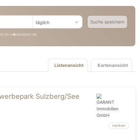
Suche speichern
täglich
mo-im-s�dwesten.de.
Listenansicht
Kartenansicht
ewerbepark Sulzberg/See
merken