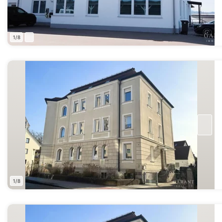
1/8
1/8