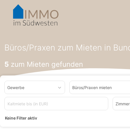
Accessibility-
Modus
aktivieren
zur
Navigation
zum
Startseite
Büros/Praxen zum Mieten
Büros/Praxen zum Miet
Inhalt
Büros/Praxen zum Mieten in Bun
5
zum Mieten gefunden
Gewerbe
Büros/Praxen mieten
Zimmer
Keine Filter aktiv