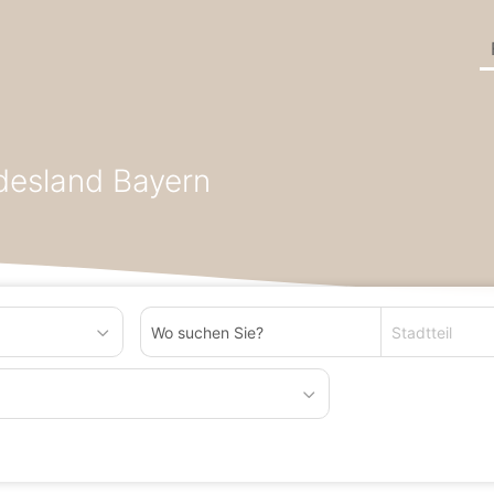
en in Region Deutschland
Büros/Praxen zum Mieten in Bundeslan
desland Bayern
Stadtteil