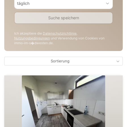
täglich
Suche speichern
Ich akzeptiere die
Datenschutzrichtlinie
,
Nutzungsbedingungen
und Verwendung von Cookies von
immo-im-s�dwesten.de.
Sortierung