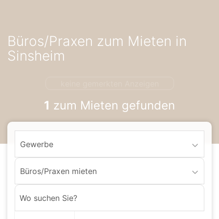
Accessibility-
Modus
aktivieren
Büros/Praxen zum Mieten in
zur
Navigation
Sinsheim
zum
Inhalt
keine gemerkten Anzeigen
1
zum Mieten gefunden
Gewerbe
Büros/Praxen mieten