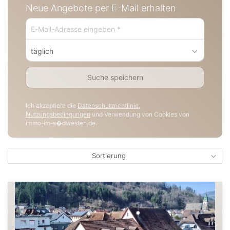
Neue Angebote per E-Mail erhalten
täglich
Suche speichern
Ich akzeptiere die
Datenschutzrichtlinie
,
Nutzungsbedingungen
und Verwendung von Cookies von
immo-im-s�dwesten.de.
Sortierung