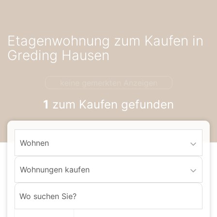
Accessibility-
Modus
aktivieren
Etagenwohnung zum Kaufen in
zur
Navigation
Greding Hausen
zum
Inhalt
keine gemerkten Anzeigen
1
zum Kaufen gefunden
Wohnen
Wohnungen kaufen