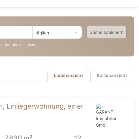
Suche speichern
täglich
mo-im-s�dwesten.de.
Listenansicht
Kartenansicht
, Einliegerwohnung, einer
7.830 m²
12