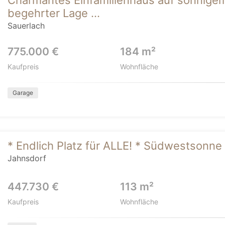
Charmantes Einfamilienhaus auf sonnige
begehrter Lage ...
Sauerlach
775.000 €
184 m²
Kaufpreis
Wohnfläche
Garage
* Endlich Platz für ALLE! * Südwestsonn
Jahnsdorf
447.730 €
113 m²
Kaufpreis
Wohnfläche