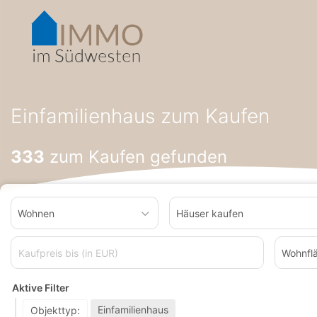
Accessibility-
Modus
aktivieren
zur
Navigation
zum
Startseite
Häuser zum Kaufen
Einfamilienhaus zum Kaufen
Inhalt
Einfamilienhaus zum Kaufen
333
zum Kaufen gefunden
Wohnen
Häuser kaufen
Wohnfl
Aktive Filter
Einfamilienhaus
Objekttyp: