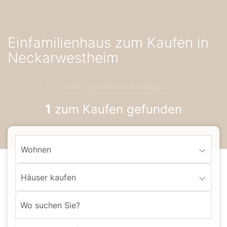
Accessibility-
Modus
aktivieren
Einfamilienhaus zum Kaufen in
zur
Navigation
Neckarwestheim
zum
Inhalt
keine gemerkten Anzeigen
1
zum Kaufen gefunden
Wohnen
Häuser kaufen