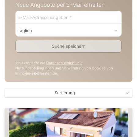
Neue Angebote per E-Mail erhalten
täglich
Suche speichern
Ich akzeptiere die
Datenschutzrichtlinie
,
Nutzungsbedingungen
und Verwendung von Cookies von
immo-im-s�dwesten.de.
Sortierung