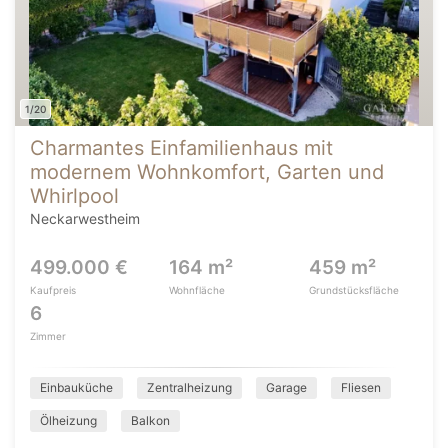
1/20
Charmantes Einfamilienhaus mit
modernem Wohnkomfort, Garten und
Whirlpool
Neckarwestheim
499.000 €
164 m²
459 m²
Kaufpreis
Wohnfläche
Grundstücksfläche
6
Zimmer
Einbauküche
Zentralheizung
Garage
Fliesen
Ölheizung
Balkon