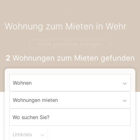
Accessibility-
Modus
aktivieren
Wohnung zum Mieten in Wehr
zur
Navigation
zum
keine gemerkten Anzeigen
Inhalt
2
Wohnungen zum Mieten gefunden
Wohnen
Wohnungen mieten
Umkreis