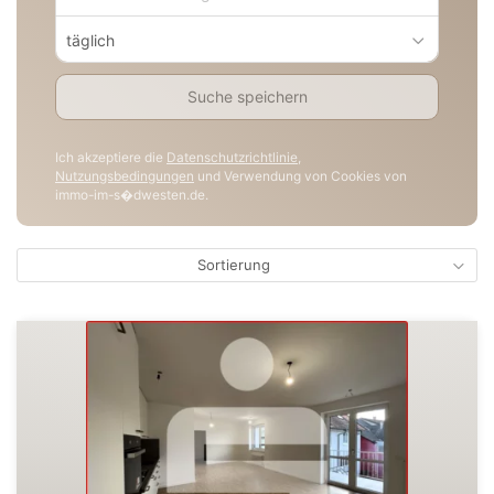
täglich
Suche speichern
Ich akzeptiere die
Datenschutzrichtlinie
,
Nutzungsbedingungen
und Verwendung von Cookies von
immo-im-s�dwesten.de.
Sortierung