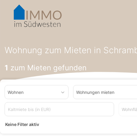
Accessibility-
Modus
aktivieren
zur
Navigation
zum
Startseite
Wohnung zum Mieten
Wohnung zum Mieten in B
Inhalt
Wohnung zum Mieten in Schram
1
zum Mieten gefunden
Wohnen
Wohnungen mieten
Wohnfl
Keine Filter aktiv