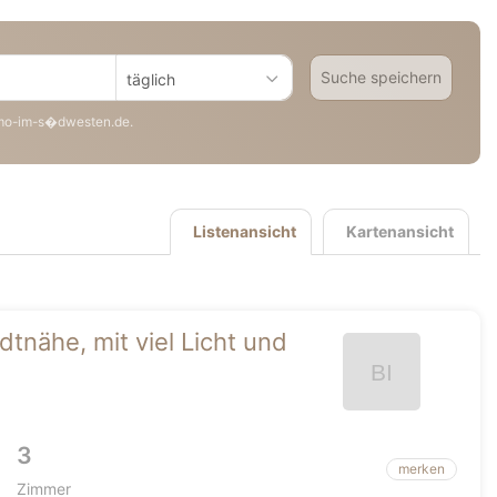
Suche speichern
täglich
mo-im-s�dwesten.de.
Listenansicht
Kartenansicht
tnähe, mit viel Licht und
3
merken
Zimmer