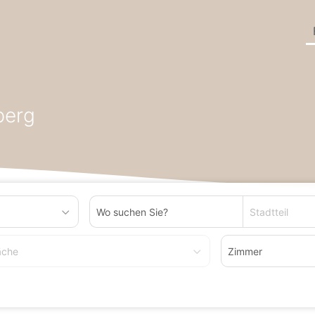
undesland Baden-Württemberg
Wohnung zum Mieten in Schrambe
berg
Stadtteil
äche
Zimmer