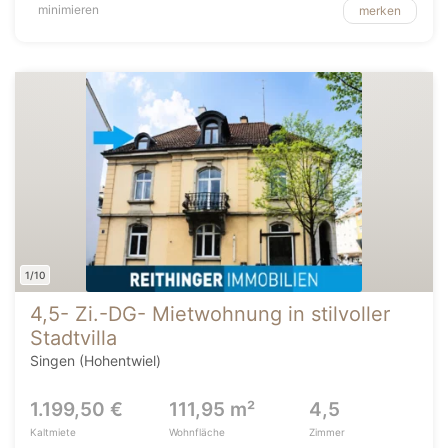
minimieren
merken
1/10
4,5- Zi.-DG- Mietwohnung in stilvoller
Stadtvilla
Singen (Hohentwiel)
1.199,50 €
111,95 m²
4,5
Kaltmiete
Wohnfläche
Zimmer