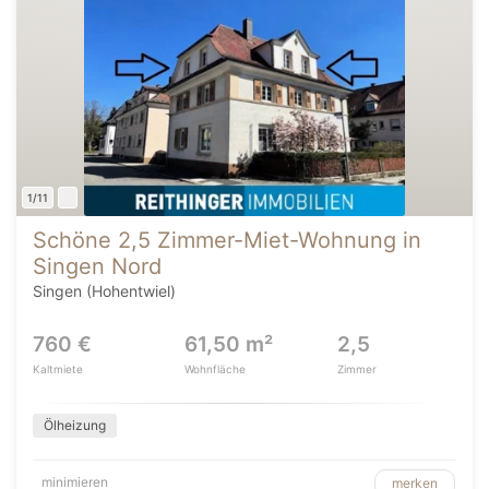
1/11
Schöne 2,5 Zimmer-Miet-Wohnung in
Singen Nord
Singen (Hohentwiel)
760 €
61,50 m²
2,5
Kaltmiete
Wohnfläche
Zimmer
Ölheizung
minimieren
merken