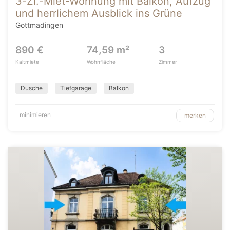
3-Zi.-Miet-Wohnung mit Balkon, Aufzug
und herrlichem Ausblick ins Grüne
Gottmadingen
890 €
74,59 m²
3
Kaltmiete
Wohnfläche
Zimmer
Dusche
Tiefgarage
Balkon
minimieren
merken