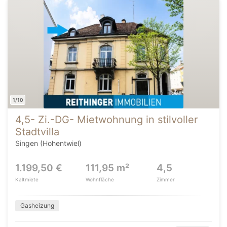
1/10
4,5- Zi.-DG- Mietwohnung in stilvoller
Stadtvilla
Singen (Hohentwiel)
1.199,50 €
111,95 m²
4,5
Kaltmiete
Wohnfläche
Zimmer
Gasheizung