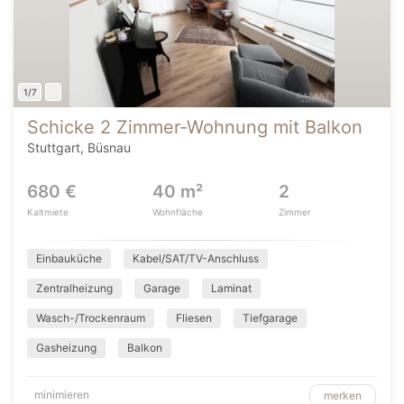
1/7
Schicke 2 Zimmer-Wohnung mit Balkon
Stuttgart, Büsnau
680 €
40 m²
2
Kaltmiete
Wohnfläche
Zimmer
Einbauküche
Kabel/SAT/TV-Anschluss
Zentralheizung
Garage
Laminat
Wasch-/Trockenraum
Fliesen
Tiefgarage
Gasheizung
Balkon
minimieren
merken