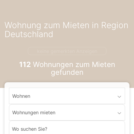
Accessibility-
Modus
aktivieren
Wohnung zum Mieten in Region
zur
Navigation
Deutschland
zum
Inhalt
keine gemerkten Anzeigen
112
Wohnungen zum Mieten
gefunden
Wohnen
Wohnungen mieten