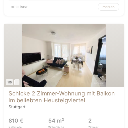
minimieren
merken
1/5
Schicke 2 Zimmer-Wohnung mit Balkon
im beliebten Heusteigviertel
Stuttgart
810 €
54 m²
2
Kaltmiete
Wohnfläche
Zimmer