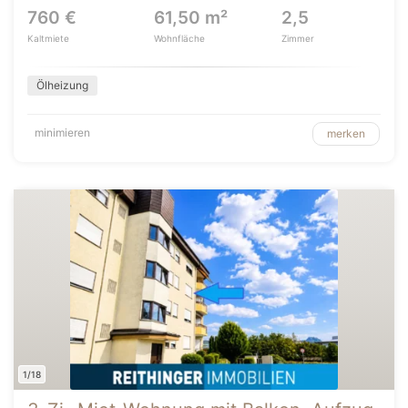
760 €
61,50 m²
2,5
Kaltmiete
Wohnfläche
Zimmer
Ölheizung
minimieren
merken
1/18