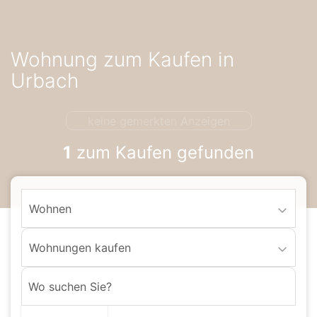
Accessibility-
Modus
aktivieren
Wohnung zum Kaufen in
zur
Navigation
Urbach
zum
Inhalt
keine gemerkten Anzeigen
1
zum Kaufen gefunden
Wohnen
Wohnungen kaufen