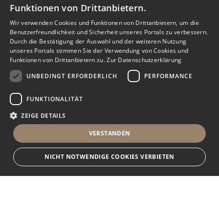
Funktionen von Drittanbietern.
Wir verwenden Cookies und Funktionen von Drittanbietern, um die
Benutzerfreundlichkeit und Sicherheit unseres Portals zu verbessern.
Durch die Bestätigung der Auswahl und der weiteren Nutzung
unseres Portals stimmen Sie der Verwendung von Cookies und
Funktionen von Drittanbietern zu.
Zur Datenschutzerklärung
UNBEDINGT ERFORDERLICH
PERFORMANCE
FUNKTIONALITÄT
ZEIGE DETAILS
VERSTANDEN
NICHT NOTWENDIGE COOKIES VERBIETEN
Unbedingt erforderlich
Performance
Funktionalität
Ihr Immobilienportal
Unbedingt erforderliche Cookies und Funktionen von Drittanbietern