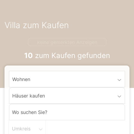
Accessibility-
Modus
aktivieren
Villa zum Kaufen
zur
Navigation
zum
keine gemerkten Anzeigen
Inhalt
10
zum Kaufen gefunden
Wohnen
Häuser kaufen
Umkreis