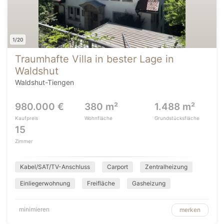
1/20
Traumhafte Villa in bester Lage in
Waldshut
Waldshut-Tiengen
980.000 €
380 m²
1.488 m²
Kaufpreis
Wohnfläche
Grundstücksfläche
15
Zimmer
Kabel/SAT/TV-Anschluss
Carport
Zentralheizung
Einliegerwohnung
Freifläche
Gasheizung
minimieren
merken