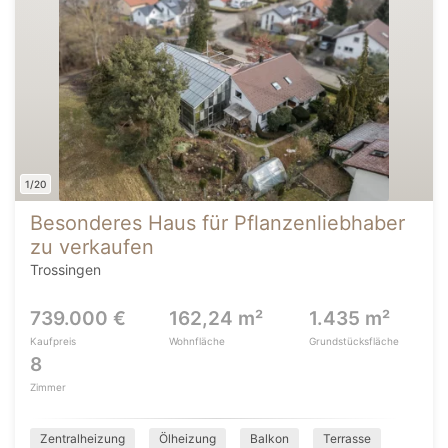
1/20
Besonderes Haus für Pflanzenliebhaber
zu verkaufen
Trossingen
739.000 €
162,24 m²
1.435 m²
Kaufpreis
Wohnfläche
Grundstücksfläche
8
Zimmer
Zentralheizung
Ölheizung
Balkon
Terrasse