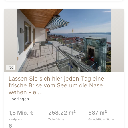
1/20
Lassen Sie sich hier jeden Tag eine
frische Brise vom See um die Nase
wehen - ei...
Überlingen
1,8 Mio. €
258,22 m²
587 m²
Kaufpreis
Wohnfläche
Grundstücksfläche
6