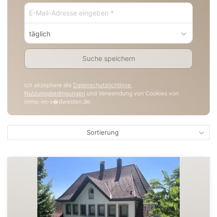
täglich
Suche speichern
Ich akzeptiere die
Datenschutzrichtlinie
,
Nutzungsbedingungen
und Verwendung von Cookies von
immo-im-s�dwesten.de.
Sortierung