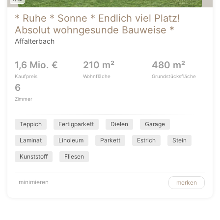
* Ruhe * Sonne * Endlich viel Platz!
Absolut wohngesunde Bauweise *
Affalterbach
1,6 Mio. €
210 m²
480 m²
Kaufpreis
Wohnfläche
Grundstücksfläche
6
Zimmer
Teppich
Fertigparkett
Dielen
Garage
Laminat
Linoleum
Parkett
Estrich
Stein
Kunststoff
Fliesen
minimieren
merken