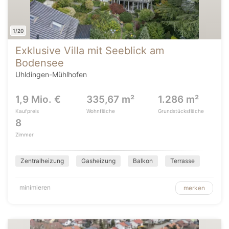
1/20
Exklusive Villa mit Seeblick am
Bodensee
Uhldingen-Mühlhofen
1,9 Mio. €
335,67 m²
1.286 m²
Kaufpreis
Wohnfläche
Grundstücksfläche
8
Zimmer
Zentralheizung
Gasheizung
Balkon
Terrasse
minimieren
merken