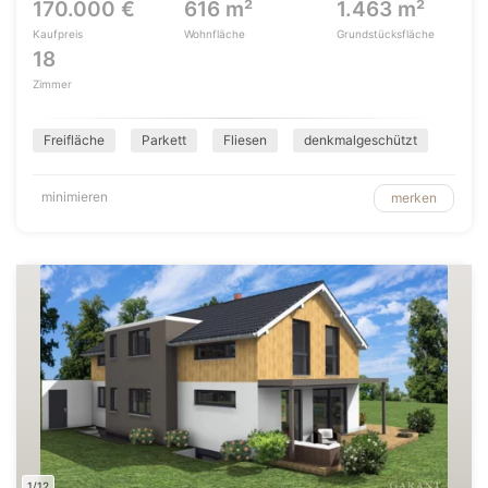
170.000 €
616 m²
1.463 m²
Kaufpreis
Wohnfläche
Grundstücksfläche
18
Zimmer
Freifläche
Parkett
Fliesen
denkmalgeschützt
minimieren
merken
1/12