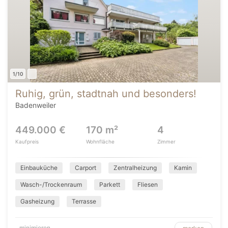
1/10
Ruhig, grün, stadtnah und besonders!
Badenweiler
449.000 €
170 m²
4
Kaufpreis
Wohnfläche
Zimmer
Einbauküche
Carport
Zentralheizung
Kamin
Wasch-/Trockenraum
Parkett
Fliesen
Gasheizung
Terrasse
minimieren