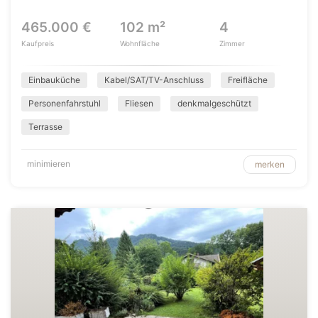
465.000 €
102 m²
4
Kaufpreis
Wohnfläche
Zimmer
Einbauküche
Kabel/SAT/TV-Anschluss
Freifläche
Personenfahrstuhl
Fliesen
denkmalgeschützt
Terrasse
minimieren
merken