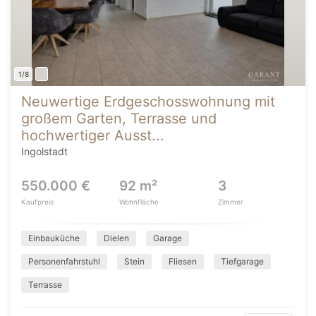
1/8
Neuwertige Erdgeschosswohnung mit
großem Garten, Terrasse und
hochwertiger Ausst...
Ingolstadt
550.000 €
92 m²
3
Kaufpreis
Wohnfläche
Zimmer
Einbauküche
Dielen
Garage
Personenfahrstuhl
Stein
Fliesen
Tiefgarage
Terrasse