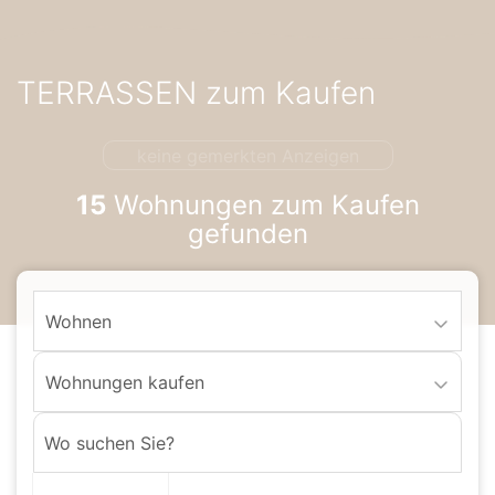
Accessibility-
Modus
aktivieren
TERRASSEN zum Kaufen
zur
Navigation
zum
keine gemerkten Anzeigen
Inhalt
15
Wohnungen zum Kaufen
gefunden
Wohnen
Wohnungen kaufen