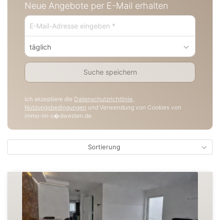
Neue Angebote per E-Mail erhalten
täglich
Suche speichern
Ich akzeptiere die
Datenschutzrichtlinie
,
Nutzungsbedingungen
und Verwendung von Cookies von
immo-im-s�dwesten.de.
Sortierung