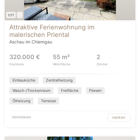
1/17
Attraktive Ferienwohnung im
malerischen Priental
Aschau im Chiemgau
320.000 €
55 m²
2
Kaufpreis
Wohnfläche
Zimmer
Einbauküche
Zentralheizung
Wasch-/Trockenraum
Freifläche
Fliesen
Ölheizung
Terrasse
minimieren
merken