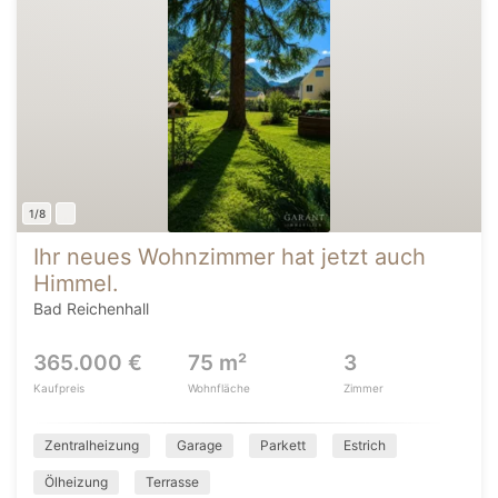
1/8
Ihr neues Wohnzimmer hat jetzt auch
Himmel.
Bad Reichenhall
365.000 €
75 m²
3
Kaufpreis
Wohnfläche
Zimmer
Zentralheizung
Garage
Parkett
Estrich
Ölheizung
Terrasse