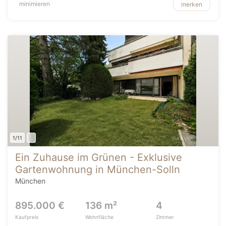
minimieren
merken
1/11
Ein Zuhause im Grünen - Exklusive
Gartenwohnung in München-Solln
München
895.000 €
136 m²
4
Kaufpreis
Wohnfläche
Zimmer