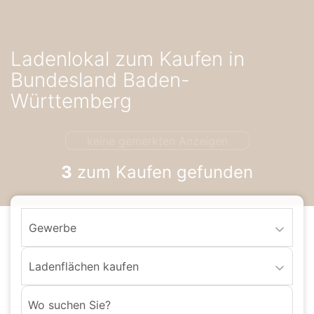
Accessibility-
Modus
aktivieren
Ladenlokal zum Kaufen in
zur
Navigation
Bundesland Baden-
zum
Württemberg
Inhalt
keine gemerkten Anzeigen
3
zum Kaufen gefunden
Gewerbe
Ladenflächen kaufen