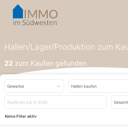
Accessibility-
Modus
aktivieren
zur
Navigation
zum
Startseite
Hallen/Lager/Produktion zum Kaufen
Hallen/Lage
Inhalt
Hallen/Lager/Produktion zum Ka
22
zum Kaufen gefunden
Gewerbe
Hallen kaufen
Gesamt
Keine Filter aktiv