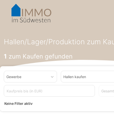
Accessibility-
Modus
aktivieren
zur
Navigation
zum
Startseite
Hallen/Lager/Produktion zum Kaufen
Hallen/Lage
Inhalt
Hallen/Lager/Produktion zum Kauf
1
zum Kaufen gefunden
Gewerbe
Hallen kaufen
Gesamt
Keine Filter aktiv