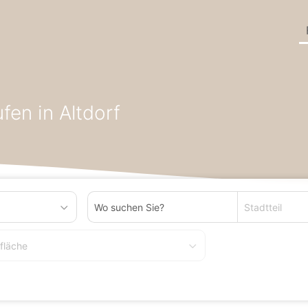
r/Produktion zum Kaufen in Bundesland Rheinland-Pfalz
Hallen/L
en in Altdorf
Stadtteil
fläche