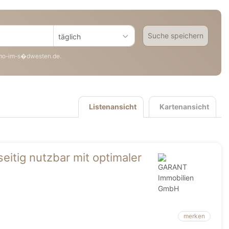
Suche speichern
täglich
mo-im-s�dwesten.de.
Listenansicht
Kartenansicht
eitig nutzbar mit optimaler
merken