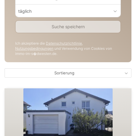
täglich
Suche speichern
Ich akzeptiere die
Datenschutzrichtlinie
,
Nutzungsbedingungen
und Verwendung von Cookies von
immo-im-s�dwesten.de.
Sortierung