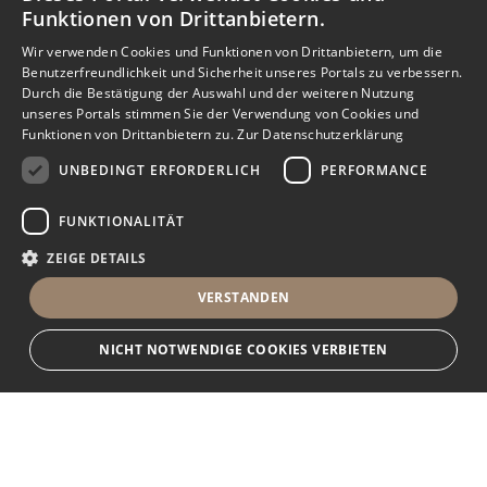
Funktionen von Drittanbietern.
Wir verwenden Cookies und Funktionen von Drittanbietern, um die
Benutzerfreundlichkeit und Sicherheit unseres Portals zu verbessern.
Durch die Bestätigung der Auswahl und der weiteren Nutzung
unseres Portals stimmen Sie der Verwendung von Cookies und
Funktionen von Drittanbietern zu.
Zur Datenschutzerklärung
UNBEDINGT ERFORDERLICH
PERFORMANCE
FUNKTIONALITÄT
ZEIGE DETAILS
VERSTANDEN
NICHT NOTWENDIGE COOKIES VERBIETEN
Unbedingt erforderlich
Performance
Funktionalität
Ihr Immobilienportal
Unbedingt erforderliche Cookies und Funktionen von Drittanbietern