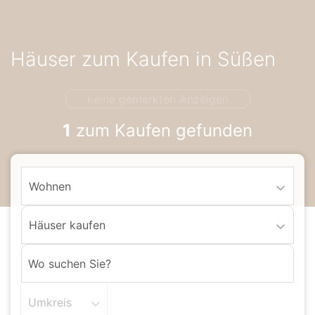
Accessibility-
Modus
aktivieren
Häuser zum Kaufen in Süßen
zur
Navigation
zum
keine gemerkten Anzeigen
Inhalt
1
zum Kaufen gefunden
Wohnen
Häuser kaufen
Umkreis