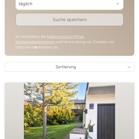
täglich
Suche speichern
Ich akzeptiere die
Datenschutzrichtlinie
,
Nutzungsbedingungen
und Verwendung von Cookies von
immo-im-s�dwesten.de.
Sortierung