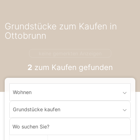
Accessibility-
Modus
aktivieren
Grundstücke zum Kaufen in
zur
Navigation
Ottobrunn
zum
Inhalt
keine gemerkten Anzeigen
2
zum Kaufen gefunden
Wohnen
Grundstücke kaufen