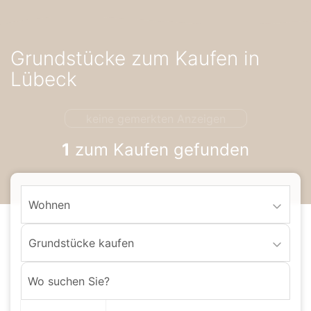
Accessibility-
Modus
aktivieren
Grundstücke zum Kaufen in
zur
Navigation
Lübeck
zum
Inhalt
keine gemerkten Anzeigen
1
zum Kaufen gefunden
Wohnen
Grundstücke kaufen