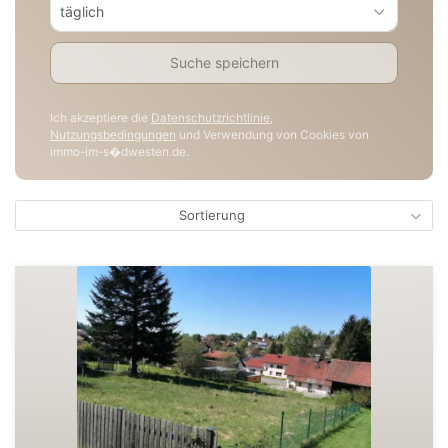
täglich
Suche speichern
Ich akzeptiere die
Datenschutzrichtlinie
,
Nutzungsbedingungen
und Verwendung von Cookies von
immo-im-s�dwesten.de.
Sortierung