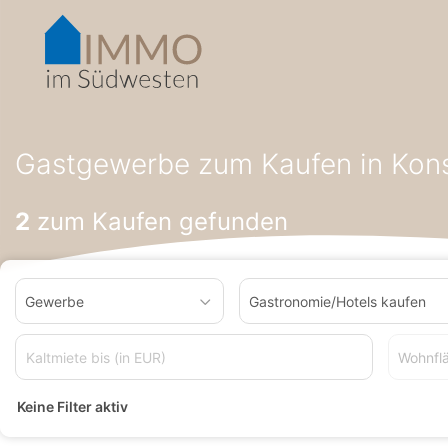
Accessibility-
Modus
aktivieren
zur
Navigation
zum
Startseite
Gastgewerbe zum Kaufen
Gastgewerbe zum Kauf
Inhalt
Gastgewerbe zum Kaufen in Kon
2
zum Kaufen gefunden
Gewerbe
Gastronomie/Hotels kaufen
Wohnfl
Keine Filter aktiv