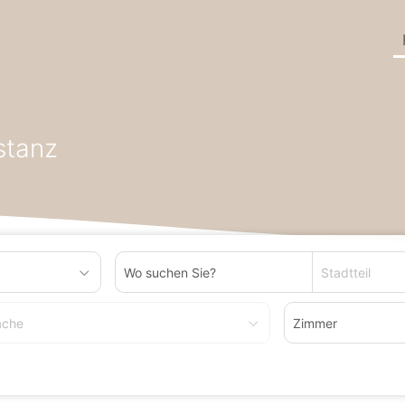
en in Bundesland Baden-Württemberg
Gastgewerbe zum Kaufen 
stanz
Stadtteil
äche
Zimmer