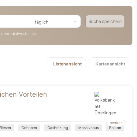
Suche speichern
täglich
mo-im-s�dwesten.de.
Listenansicht
Kartenansicht
ichen Vorteilen
merken
Fliesen
Gehoben
Gasheizung
Massivhaus
Balkon