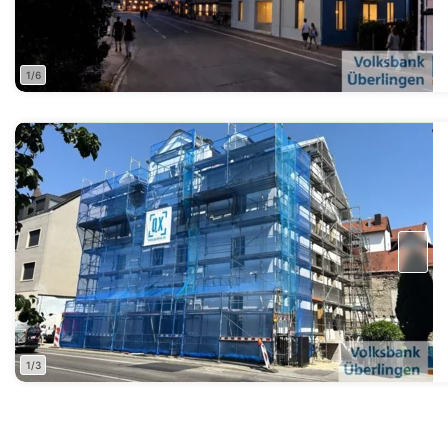
1/6
1/3