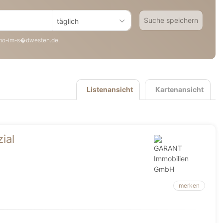
Suche speichern
täglich
mo-im-s�dwesten.de.
Listenansicht
Kartenansicht
ial
merken