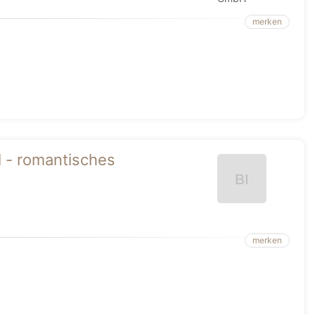
merken
l - romantisches
merken