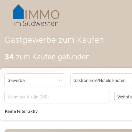
Accessibility-
Modus
aktivieren
zur
Navigation
zum
Gastgewerbe zum Kaufen
Inhalt
34
zum Kaufen gefunden
Gewerbe
Gastronomie/Hotels kaufen
Wohnfl
Keine Filter aktiv